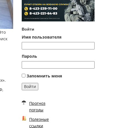
Войти
Это
Имя пользователя
риск
Пароль
Запомнить меня
х».
Войти
Ф,
Прогноз
погоды
Полезные
ссылки