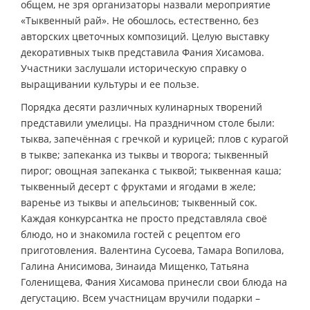
общем, не зря организаторы назвали мероприятие
«Тыквенный рай». Не обошлось, естественно, без
авторских цветочных композиций. Целую выставку
декоративных тыкв представила Фания Хисамова.
Участники заслушали историческую справку о
выращивании культуры и ее пользе.
Порядка десяти различных кулинарных творений
представили умелицы. На праздничном столе были:
тыква, запечённая с гречкой и курицей; плов с курагой
в тыкве; запеканка из тыквы и творога; тыквенный
пирог; овощная запеканка с тыквой; тыквенная каша;
тыквенный десерт с фруктами и ягодами в желе;
варенье из тыквы и апельсинов; тыквенный сок.
Каждая конкурсантка не просто представляла своё
блюдо, но и знакомила гостей с рецептом его
приготовления. Валентина Сусоева, Тамара Вопилова,
Галина Анисимова, Зинаида Мищенко, Татьяна
Голенищева, Фания Хисамова принесли свои блюда на
дегустацию. Всем участницам вручили подарки –