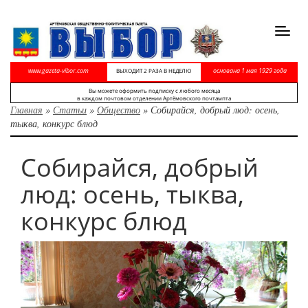
Toggl
navig
www.gazeta-vibor.com
основана 1 мая 1929 года
ВЫХОДИТ 2 РАЗА В НЕДЕЛЮ
Вы можете оформить подписку с любого месяца
в каждом почтовом отделении Артёмовского почтампта
Главная
»
Статьи
»
Общество
»
Собирайся, добрый люд: осень,
тыква, конкурс блюд
Собирайся, добрый
люд: осень, тыква,
конкурс блюд