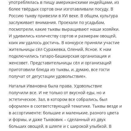
употреблялась в пищу американскими индейцами, из
более твёрдых сортов они изготавливали посуду. В
Россию тыкву привезли в XVI веке. В общем, культура
заслуживает внимания. Проехали по усадьбам,
посмотрели, какие тыквы выращивают наши хозяйки.
И удивились количеству сортов и размерам овощей,
коих им удалось достичь. В конкурсе приняли участие
жительницы сёл Суражевка, Олений, Ясное. К нам
подключились татаро-башкирская организация и
женсовет. Представительницы сёл и организаций
приготовили блюда из тыквы, и, думаю, все гости
получат от дегустации удовольствие».
Наталья Ивановна была права. Удовольствие
получили все. И не только от вкусной еды, но и
эстетическое. Зал, в котором все собрались, был
оформлен в соответствующей тематике. Тыквы везде и
в ассортименте: большие и маленькие, разного цвета
и формы, и даже Тыквовик – сделанный из двух
больших овощей, в шляпе и с широкой улыбкой. В