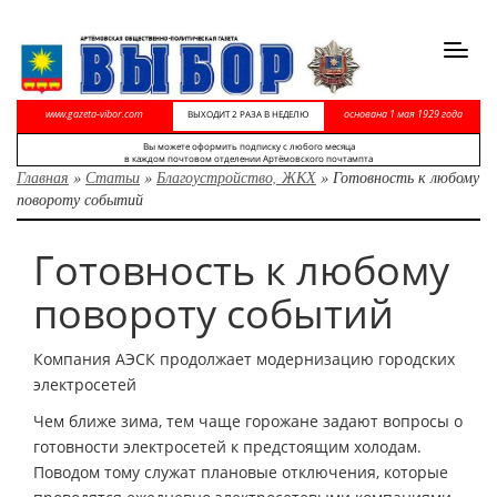
Toggl
navig
www.gazeta-vibor.com
основана 1 мая 1929 года
ВЫХОДИТ 2 РАЗА В НЕДЕЛЮ
Вы можете оформить подписку с любого месяца
в каждом почтовом отделении Артёмовского почтампта
Главная
»
Статьи
»
Благоустройство, ЖКХ
»
Готовность к любому
повороту событий
Готовность к любому
повороту событий
Компания АЭСК продолжает модернизацию городских
электросетей
Чем ближе зима, тем чаще горожане задают вопросы о
готовности электросетей к предстоящим холодам.
Поводом тому служат плановые отключения, которые