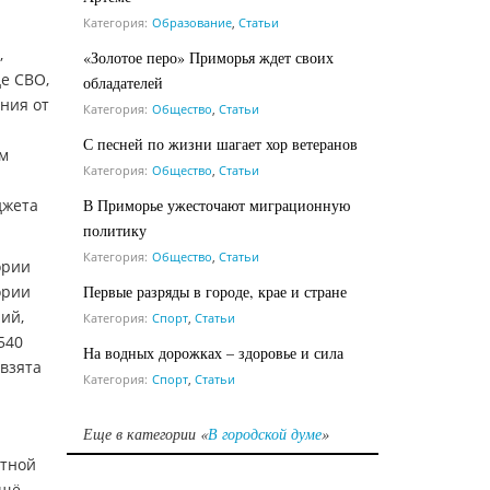
Категория:
Образование
,
Статьи
,
«Золотое перо» Приморья ждет своих
е СВО,
обладателей
ния от
Категория:
Общество
,
Статьи
С песней по жизни шагает хор ветеранов
ам
Категория:
Общество
,
Статьи
В Приморье ужесточают миграционную
джета
политику
Категория:
Общество
,
Статьи
ории
Первые разряды в городе, крае и стране
ории
ний,
Категория:
Спорт
,
Статьи
540
На водных дорожках – здоровье и сила
 взята
Категория:
Спорт
,
Статьи
Еще в категории «
В городской думе
»
ётной
ещё