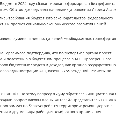
. Бюджет в 2024 году сбалансирован, сформирован без дефицита
итом. Об этом докладывала начальник управления Лариса Асар
лись требования бюджетного законодательства, федерального
кты и прогноз социально-экономического развития нашей
 повлияло уменьшение поступлений межбюджетных трансфертов
а Герасимова подтвердила, что по экспертизе органа проект
са и положению о бюджетном процессе в АГО. Проверены все
ров бюджетных средств и доходов, как органов государственн
тделов администрации АГО, казённых учреждений. Расчёты по
 «Южный». По этому вопросу в Думу обратилась инициативная 
ы задали вопрос: каковы планы жителей? Представитель ТОС «
 в программах по благоустройству территории: ремонт дороги с
ения и другие виды работ для комфортного проживания.