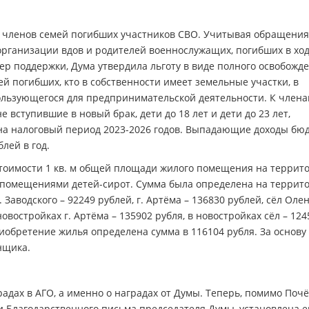
я членов семей погибших участников СВО. Учитывая обращения
рганизации вдов и родителей военнослужащих, погибших в ход
р поддержки, Дума утвердила льготу в виде полного освобожде
й погибших, кто в собственности имеет земельные участки, в
пользующегося для предпринимательской деятельности. К член
е вступившие в новый брак, дети до 18 лет и дети до 23 лет,
 на налоговый период 2023-2026 годов. Выпадающие доходы бю
лей в год.
тоимости 1 кв. м общей площади жилого помещения на террит
и помещениями детей-сирот. Сумма была определена на террит
 Заводского – 92249 рублей, г. Артёма – 136830 рублей, сёл Оле
новостройках г. Артёма – 135902 рубля, в новостройках сёл – 124
иобретение жилья определена сумма в 116104 рубля. За основу
нщика.
адах в АГО, а именно о наградах от Думы. Теперь, помимо Поч
и Благодарственного письма председателя Думы, установлена 