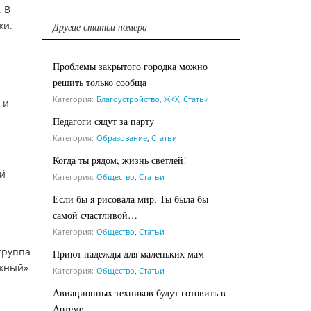
. В
жи.
Другие статьи номера
Проблемы закрытого городка можно
решить только сообща
Категория:
Благоустройство, ЖКХ
,
Статьи
 и
Педагоги сядут за парту
Категория:
Образование
,
Статьи
Когда ты рядом, жизнь светлей!
ой
Категория:
Общество
,
Статьи
Если бы я рисовала мир, Ты была бы
самой счастливой…
Категория:
Общество
,
Статьи
группа
Приют надежды для маленьких мам
Южный»
Категория:
Общество
,
Статьи
Авиационных техников будут готовить в
Артеме