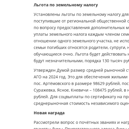
Льгота по земельному налогу
Установлены льготы по земельному налогу дл
поступившие от региональной общественной о
по вопросу предоставления дополнительных ме
уплаты земельного налога каждым членом семе
отношении одного земельного участка, не ис
семьи погибших относятся родители, супруги, н
обучающиеся очно. Льгота будет действовать
будут незначительными, порядка 130 тысяч руб
Утвержден Думой размер средней рыночной с
АГО на 2024 год. Это для обеспечения жилым
пос. Артёмовского в размере 98629 рублей, пос.
Суражевка, Ясное, Кневичи – 108475 рублей, в 
рублей. Для соцвыплаты по сертификату на пр
среднерыночная стоимость независимого оце
Новая награда
Рассмотрели вопрос о почётных званиях и нагр
грамоты Думы, Приветственного адреса Думы 