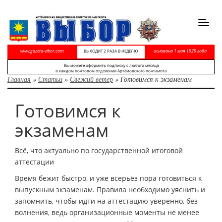
Toggl
navig
www.gazeta-vibor.com
основана 1 мая 1929 года
ВЫХОДИТ 2 РАЗА В НЕДЕЛЮ
Вы можете оформить подписку с любого месяца
в каждом почтовом отделении Артёмовского почтампта
Главная
»
Статьи
»
Свежий ветер
»
Готовимся к экзаменам
Готовимся к
экзаменам
Всё, что актуально по государственной итоговой
аттестации
Время бежит быстро, и уже всерьёз пора готовиться к
выпускным экзаменам. Правила необходимо уяснить и
запомнить, чтобы идти на аттестацию уверенно, без
волнения, ведь организационные моменты не менее