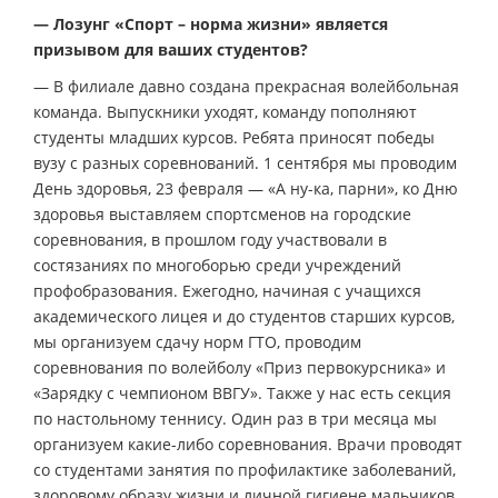
— Лозунг «Спорт – норма жизни» является
призывом для ваших студентов?
— В филиале давно создана прекрасная волейбольная
команда. Выпускники уходят, команду пополняют
студенты младших курсов. Ребята приносят победы
вузу с разных соревнований. 1 сентября мы проводим
День здоровья, 23 февраля — «А ну-ка, парни», ко Дню
здоровья выставляем спортсменов на городские
соревнования, в прошлом году участвовали в
состязаниях по многоборью среди учреждений
профобразования. Ежегодно, начиная с учащихся
академического лицея и до студентов старших курсов,
мы организуем сдачу норм ГТО, проводим
соревнования по волейболу «Приз первокурсника» и
«Зарядку с чемпионом ВВГУ». Также у нас есть секция
по настольному теннису. Один раз в три месяца мы
организуем какие-либо соревнования. Врачи проводят
со студентами занятия по профилактике заболеваний,
здоровому образу жизни и личной гигиене мальчиков