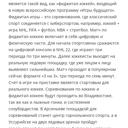
является такой вид, как «фиджитал-хоккей», входящий
в новую всероссийскую программу «Игры будущего».
Фиджитал-игры – это соревнования, где классический
спорт соединяется с киберспортом, например, хоккей +
игра NHL, FIFA + футбол, NBA + стритбол. Матч по
фиджитал-хоккею включает в себя цифровую и
физическую части. Для начала спортсмены сражаются
на цифровой консоли в NHL 22, где играют три
периода по три минуты. Далее хоккеисты выходят на
реальную ледовую площадку, где уже лицом к лицу
выявляют сильнейших. Матч проходит в популярном
сейчас формате «3 на 3», три периода по семь минут.
Счёт в игре на приставке является стартовым для
реального хоккея. Соревнования по хоккею и
фиджитал-хоккею будут проходить во Владивостоке,
так же как и лыжные гонки, и состязяния
сноубордистов. В Арсеньеве площадкой для
соревнований станет центр горнолыжного спорта, а в
Уссурийске на двух ледовых аренах пройдут