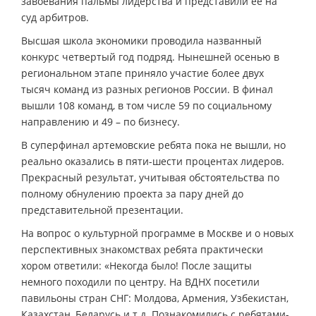
завоевания пальмы лидерства и представили ее на
суд арбитров.
Высшая школа экономики проводила названный
конкурс четвертый год подряд. Нынешней осенью в
региональном этапе приняло участие более двух
тысяч команд из разных регионов России. В финал
вышли 108 команд, в том числе 59 по социальному
направлению и 49 – по бизнесу.
В суперфинал артемовские ребята пока не вышли, но
реально оказались в пяти-шести процентах лидеров.
Прекрасный результат, учитывая обстоятельства по
полному обнулению проекта за пару дней до
представительной презентации.
На вопрос о культурной программе в Москве и о новых
перспективных знакомствах ребята практически
хором ответили: «Некогда было! После защиты
немного походили по центру. На ВДНХ посетили
павильоны стран СНГ: Молдова, Армения, Узбекистан,
Казахстан, Беларусь и т.д. Познакомились с ребятами-