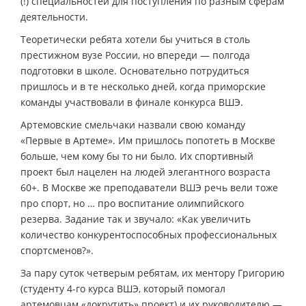
(!) специальностей для поступления по разным сферам
деятельности.
Теоретически ребята хотели бы учиться в столь
престижном вузе России, но впереди — полгода
подготовки в школе. Основательно потрудиться
пришлось и в те несколько дней, когда приморские
команды участвовали в финале конкурса ВШЭ.
Артемовские смельчаки назвали свою команду
«Первые в Артеме». Им пришлось попотеть в Москве
больше, чем кому бы то ни было. Их спортивный
проект был нацелен на людей элегантного возраста
60+. В Москве же преподаватели ВШЭ речь вели тоже
про спорт, но … про воспитание олимпийского
резерва. Задание так и звучало: «Как увеличить
количество конкурентоспособных профессиональных
спортсменов?».
За пару суток четверым ребятам, их ментору Григорию
(студенту 4-го курса ВШЭ, который помогал
артемовцам «докрутить» проект) и их руководителю —