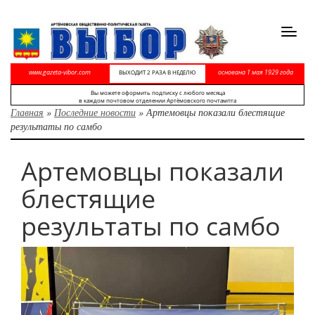
Toggl
navig
www.gazeta-vibor.com
основана 1 мая 1929 года
ВЫХОДИТ 2 РАЗА В НЕДЕЛЮ
Вы можете оформить подписку с любого месяца
в каждом почтовом отделении Артёмовского почтампта
Главная
»
Последние новости
»
Артемовцы показали блестящие
результаты по самбо
Артемовцы показали
блестящие
результаты по самбо