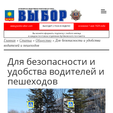
Toggl
navig
www.gazeta-vibor.com
основана 1 мая 1929 года
ВЫХОДИТ 2 РАЗА В НЕДЕЛЮ
Вы можете оформить подписку с любого месяца
в каждом почтовом отделении Артёмовского почтампта
Главная
»
Статьи
»
Общество
»
Для безопасности и удобства
водителей и пешеходов
Для безопасности и
удобства водителей и
пешеходов