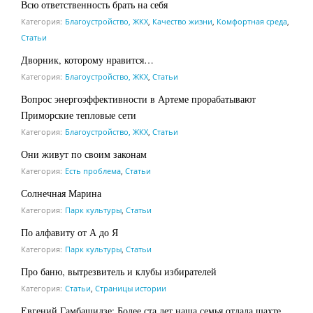
Всю ответственность брать на себя
Категория:
Благоустройство, ЖКХ
,
Качество жизни
,
Комфортная среда
,
Статьи
Дворник, которому нравится…
Категория:
Благоустройство, ЖКХ
,
Статьи
Вопрос энергоэффективности в Артеме прорабатывают
Приморские тепловые сети
Категория:
Благоустройство, ЖКХ
,
Статьи
Они живут по своим законам
Категория:
Есть проблема
,
Статьи
Солнечная Марина
Категория:
Парк культуры
,
Статьи
По алфавиту от А до Я
Категория:
Парк культуры
,
Статьи
Про баню, вытрезвитель и клубы избирателей
Категория:
Статьи
,
Страницы истории
Евгений Гамбашидзе: Более ста лет наша семья отдала шахте