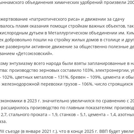
 Хыннамского объединения химических удобрений произвели 20
ожертвование «патриотического риса» и движении за сдачу
валось пламя оказания помощи стройкам важных объектов, таки
кислородным дутьем в Металлургическом объединении им. Ким
ек добровольно пошли на стройку жилых домов в столице и дру
е развернули активное движение за общественно полезные де
званием «Детсоюзовский».
скому энтузиазму всего народа были взяты запланированные в 
ства: производство зерновых составило 103%, электроэнергии, у
– 102%, цветных металлов – 131%, бревен – 109%, цемента и об
ем железнодорожной перевозки грузов – 106%, число строящихся
кономики в 2023 г. значительно увеличился по сравнению с 202
, расширилось производство по главным показателям: производ
,7, стального проката – 1,9, станков – 5,1, цемента – 1,4, азотны
аза.
 съезде (в январе 2021 г.), что в конце 2025 г. ВВП будет увел