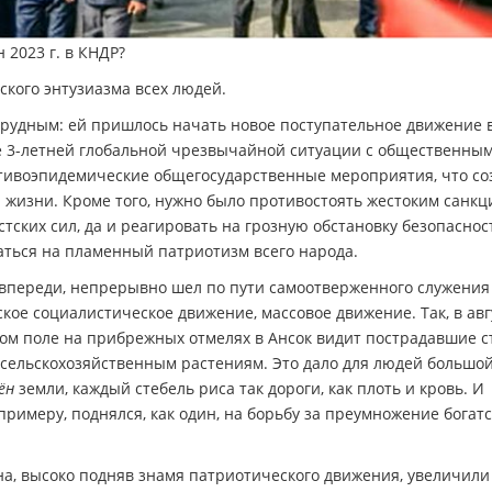
 2023 г. в КНДР?
кого энтузиазма всех людей.
рудным: ей пришлось начать новое поступательное движение 
е 3-летней глобальной чрезвычайной ситуации с общественны
тивоэпидемические общегосударственные мероприятия, что со
 жизни. Кроме того, нужно было противостоять жестоким санкц
ских сил, да и реагировать на грозную обстановку безопаснос
аться на пламенный патриотизм всего народа.
 впереди, непрерывно шел по пути самоотверженного служения
кое социалистическое движение, массовое движение. Так, в авг
овом поле на прибрежных отмелях в Ансок видит пострадавшие с
о сельскохозяйственным растениям. Это дало для людей большо
ён
земли, каждый стебель риса так дороги, как плоть и кровь. И
примеру, поднялся, как один, на борьбу за преумножение богатс
а, высоко подняв знамя патриотического движения, увеличили