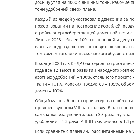
добычу угля на 4000 с лишним тонн. Рабочие
тонн удобрений сверх плана.
Каждый из людей участвовал в движении за п
пожертвований на построение кораблей, разду
стройки энергосберегающей доменной печи с 
Лишь в 2023 г. более 100 тыс. юношей и девуш
важные подразделения, юные детсоюзовцы тож
тем самым готовили несколько автобусов с на
В конце 2023 г. в КНДР благодаря патриотиче
года все 12 высот в развитии народного хозяй
азотных удобрений – 100%, стального проката 
ткани – 101%, морских продуктов – 105%, объ
домов – 109%.
Общий масштаб роста производства в области э
предшествующим VIII партсъезду. В частности
самхва-железа увеличилось в 3,5 раза, чугуна – 2
удобрений – 1,3 раза. А ВВП увеличился в 1,4 р
Если сравнить с планами, рассчитанными на VIII