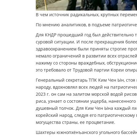
В чем источник радикальных, крупных перемен
По мнению аналитиков, в подъеме патриотичес
Для КНДР прошедший год был действительно т
суровой ситуации. И после прекращения боле
здравоохранением были приняты строгие про
немало ограничений в развитии всех отраслей
нажиму со стороны враждебных, обструкционист
это требовало от Трудовой партии Кореи опир
Генеральный секретарь ТПК Ким Чен Ын, стоя
народу, вдохновлял всех людей на патриотичес
2023 г. он сам на залитом морской водой рис
риса, узнает о состоянии ущерба, нанесенног
душевный толчок. Для Ким Чен Ына каждый
пх
корейский народ, следуя его патриотическому 
могущества страны, ее процветание.
Шахтеры южнопхёнъанского угольного бассейн