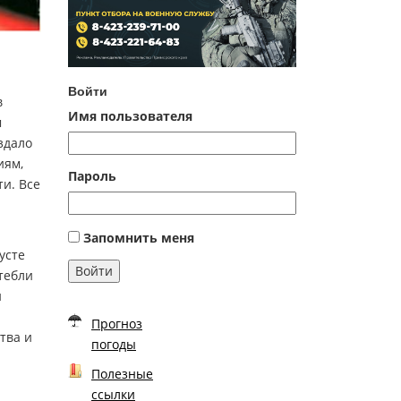
Войти
в
Имя пользователя
м
здало
иям,
Пароль
ти. Все
Запомнить меня
усте
Войти
тебли
й
Прогноз
тва и
погоды
Полезные
ссылки