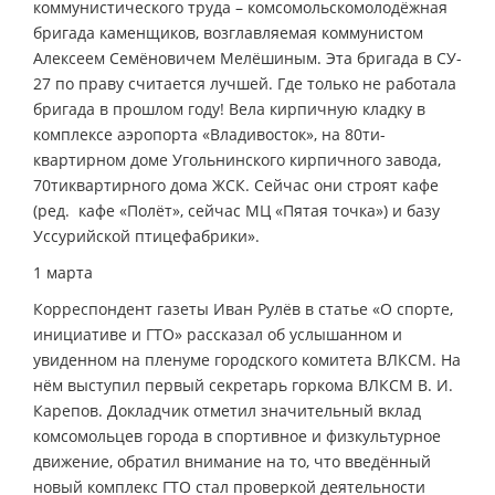
коммунистического труда – комсомольско­молодёжная
бригада каменщиков, возглавляемая коммунистом
Алексеем Семёновичем Мелёшиным. Эта бригада в СУ­
27 по праву считается лучшей. Где только не работала
бригада в прошлом году! Вела кирпичную кладку в
комплексе аэропорта «Владивосток», на 80­ти­
квартирном доме Угольнинского кирпичного завода,
70­ти­квартирного дома ЖСК. Сейчас они строят кафе
(ред. ­ кафе «Полёт», сейчас МЦ «Пятая точка») и базу
Уссурийской птицефабрики».
1 марта
Корреспондент газеты Иван Рулёв в статье «О спорте,
инициативе и ГТО» рассказал об услышанном и
увиденном на пленуме городского комитета ВЛКСМ. На
нём выступил первый секретарь горкома ВЛКСМ В. И.
Карепов. Докладчик отметил значительный вклад
комсомольцев города в спортивное и физкультурное
движение, обратил внимание на то, что введённый
новый комплекс ГТО стал проверкой деятельности