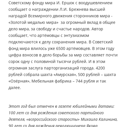
Советскому фонду мира И. Ершок с воодушевлением
сообщает о награждении Л.И. Брежнева высшей
наградой Всемирного движения сторонников мира ­
«Золотой медалью мира» ­ за огромный вклад в общее
дело мира, за свободу и счастье народов. Автор
сообщает, что артёмовцы с энтузиазмом
подключаются к делу сохранения мира. В Советский
фонд мира влилось уже 6500 артёмовцев. В этом году
цифра взносов в дело борьбы за мир составляет почти
сорок одну с половиной тысячи рублей. И в этом
огромная заслуга парторганизаций города. 4200
рублей собрала шахта «Амурская», 500 рублей – шахта
«Озёрная», Мебельная фабрика – 744 рубля и так
далее.
Этот год был отмечен в газете юбилейными датами:
100 лет со дня рождения советского партийного
деятеля, «всероссийского старосты» Михаила Калинина,
90 лет со дня рождения революционера Якова