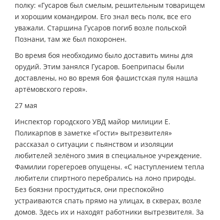
полку: «Гусаров был смелым, решительным товарищем
и хорошим командиром. Его знал весь полк, все его
уважали. Старшина Гусаров погиб возле польской
Познани, там же был похоронен.
Во время боя необходимо было доставить мины для
орудий. Этим занялся Гусаров. Боеприпасы были
доставлены, но во время боя фашистская пуля нашла
артёмовского героя».
27 мая
Инспектор городского УВД майор милиции Е.
Поликарпов в заметке «Гости» вытрезвителя»
рассказал о ситуации с пьянством и изоляции
любителей зелёного змия в специальное учреждение.
Фамилии горе­героев опущены. «С наступлением тепла
любители спиртного перебрались на лоно природы.
Без боязни простудиться, они преспокойно
устраиваются спать прямо на улицах, в скверах, возле
домов. Здесь их и находят работники вытрезвителя. За