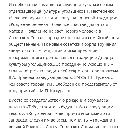
Из небольшой заметки заведующей культмассовым
отделом Дворца культуры угольщиков Г. Нестеренко
«Человек родился» читатель узнал о новой традиции:
«Рождение ребёнка – большое счастье для отца и
матери. Появление на свет нового человека в
Советском Союзе – праздник не только семейный, но и
общественный. Так новый советский обряд вручения
свидетельства о рождении и имянаречении
новорождённого прочно вошёл в традицию Дворца
культуры угольщиков… За празднично украшенным
столом встречают родителей секретарь горисполкома
В.А. Правова, заведующая бюро ЗАГСа Т.Н. Гусева, от
женсовета города ­ И.Г. Слободенюк, представитель от
предприятий – М.П. Кожура…».
Вместе со свидетельством о рождении вручалась
памятка «Тебе, строитель будущего!» со следующим
текстом: «Когда вырастешь, прочти и запомни эти
заповеди, следуй им во всём. Помни, ты – гражданин
великой Родины – Союза Советских Социалистических