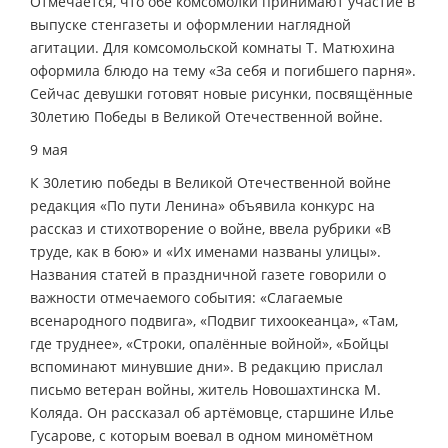
Отмечается, что обе комсомолки принимают участие в
выпуске стенгазеты и оформлении наглядной
агитации. Для комсомольской комнаты Т. Матюхина
оформила блюдо на тему «За себя и погибшего парня».
Сейчас девушки готовят новые рисунки, посвящённые
30­летию Победы в Великой Отечественной войне.
9 мая
К 30­летию победы в Великой Отечественной войне
редакция «По пути Ленина» объявила конкурс на
рассказ и стихотворение о войне, ввела рубрики «В
труде, как в бою» и «Их именами названы улицы».
Названия статей в праздничной газете говорили о
важности отмечаемого события: «Слагаемые
всенародного подвига», «Подвиг тихоокеанца», «Там,
где труднее», «Строки, опалённые войной», «Бойцы
вспоминают минувшие дни». В редакцию прислал
письмо ветеран войны, житель Новошахтинска М.
Коляда. Он рассказал об артёмовце, старшине Илье
Гусарове, с которым воевал в одном миномётном