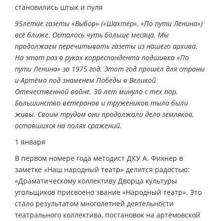
становились штык и пуля
95­летие газеты «Выбор» («Шахтёр», «По пути Ленина»)
всё ближе. Осталось чуть больше месяца. Мы
продолжаем перечитывать газеты из нашего архива.
На этот раз в руках корреспондента подшивка «По
пути Ленина» за 1975 год. Этот год прошёл для страны
и Артёма под знаменем Победы в Великой
Отечественной войне. 30 лет минуло с тех пор.
Большинство ветеранов и тружеников тыла были
живы. Своим трудом они продолжали дело земляков,
оставшихся на полях сражений.
1 января
В первом номере года методист ДКУ А. Фихнер в
заметке «Наш народный театр» делится радостью:
«Драматическому коллективу Дворца культуры
угольщиков присвоено звание «Народный театр». Это
стало результатом многолетней деятельности
театрального коллектива, постановок на артёмовской