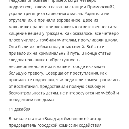
Гладкова описывает пример, когда четверо
подростков, взломав вагон на станции Приморский­2,
украли три ящика сливочного масла. Родители не
отругали их, а приняли ворованное. Двое из
мальчишек ранее привлекались к ответственности за
хищение вещей у граждан. Как оказалось, все четверо
плохо учились, грубили учителям, прогуливали школу.
Они были из неблагополучных семей. Всё это и
привело их на криминальный путь. В конце статьи
следователь пишет: «Преступность
несовершеннолетних в нашем городе вызывает
большую тревогу. Совершают преступления, как
правило, те подростки, чьи родители самоустранились
от воспитания, предоставили полную свободу и
бесконтрольность детям, не интересуются их учёбой и
поведением вне дома».
11 декабря
В начале статьи «Вклад артёмовцев» её автор,
председатель городской комиссии содействия