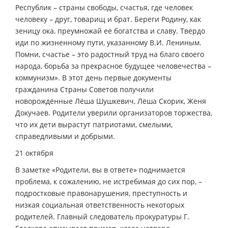
Республик – страны свободы, счастья, где человек
человеку – друг, товарищ и брат. Береги Родину, как
зеницу ока, преумножай её богатства и славу. Твёрдо
иди по жизненному пути, указанному В.И. Лениным.
Помни, счастье – это радостный труд на благо своего
народа, борьба за прекрасное будущее человечества –
коммунизм». В этот день первые документы
гражданина Страны Советов получили
новорождённые Лёша Шушкевич, Лёша Скорик, Женя
Докучаев. Родители уверили организаторов торжества,
что их дети вырастут патриотами, смелыми,
справедливыми и добрыми.
21 октября
В заметке «Родители, вы в ответе» поднимается
проблема, к сожалению, не истребимая до сих пор, –
подростковые правонарушения, преступность и
низкая социальная ответственность некоторых
родителей. Главный следователь прокуратуры Г.