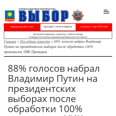
Toggl
navig
www.gazeta-vibor.com
основана 1 мая 1929 года
ВЫХОДИТ 2 РАЗА В НЕДЕЛЮ
Вы можете оформить подписку с любого месяца
в каждом почтовом отделении Артёмовского почтампта
Главная
»
Последние новости
»
88% голосов набрал Владимир
Путин на президентских выборах после обработки 100%
протоколов УИК Приморья
88% голосов набрал
Владимир Путин на
президентских
выборах после
обработки 100%