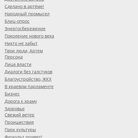
Сделано в артёме!
Народный промысел
Блиц-опрос
Энергосбережение
Поколение нового века
Никто не забыт
Твои люди, Артем
Персона
Лица власти
Диалоги без галстуков
Благоустройство, ЖКХ
В краевом парламенте
Бизнес
Дорога к храму
Здоровье
Свежий ветер
Проишествия
Парк культуры
Физкульт привет!