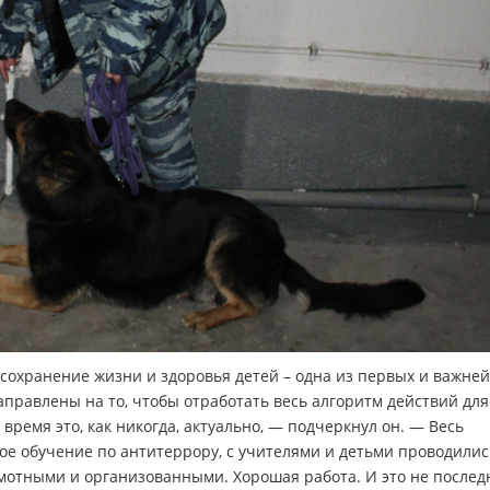
сохранение жизни и здоровья детей – одна из первых и важне
аправлены на то, чтобы отработать весь алгоритм действий для
ремя это, как никогда, актуально, — подчеркнул он. — Весь
е обучение по антитеррору, с учителями и детьми проводилис
рамотными и организованными. Хорошая работа. И это не послед