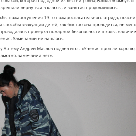
собакой, которая под одной из лестниц обнаружила «бомбу». И
зрешили вернуться в классы, и занятия продолжились.
жбы пожаротушения 19-го пожароспасательного отряда, пояснил
и способы эвакуации детей, как быстро она проводится, не меш
же проводилась проверка пожарной безопасности школы, наличие
ения. Замечаний не нашлось.
у Артёму Андрей Маслов подвёл итог: «Учения прошли хорошо,
амотно, замечаний нет».