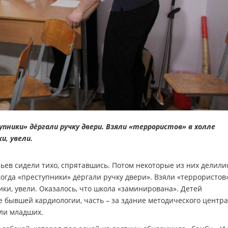
пники» дёргали ручку двери. Взяли «террористов» в холле
и, увели.
ьев сидели тихо, спрятавшись. Потом некоторые из них делили
огда «преступники» дёргали ручку двери». Взяли «террористов»
ики, увели. Оказалось, что школа «заминирована». Детей
е бывшей кардиологии, часть – за здание методического центра
яли младших.