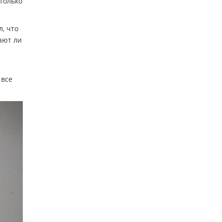
 только
, что
ают ли
 все