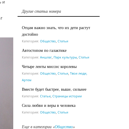
ь и
Другие статьи номера
ьт
Отцам важно знать, что их дети растут
достойно
Категория:
Общество
,
Статьи
Автостопом по галактике
Категория:
Аншлаг
,
Парк культуры
,
Статьи
Четыре ленты миссис королевы
Категория:
Общество
,
Статьи
,
Твои люди,
Артем
Вместе будет быстрее, выше, сильнее
Категория:
Статьи
,
Страницы истории
Сила любви и веры в человека
Категория:
Общество
,
Статьи
Еще в категории «
Общество
»