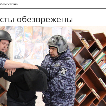
обезврежены
сты обезврежены