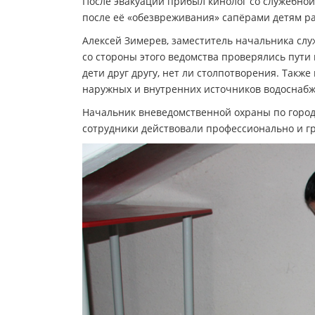
После эвакуации прибыл кинолог со служебной 
после её «обезвреживания» сапёрами детям ра
Алексей Зимерев, заместитель начальника слу
со стороны этого ведомства проверялись пути 
дети друг другу, нет ли столпотворения. Так
наружных и внутренних источников водоснабж
Начальник вневедомственной охраны по город
сотрудники действовали профессионально и гр