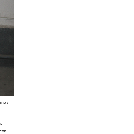
йших
ь
нее