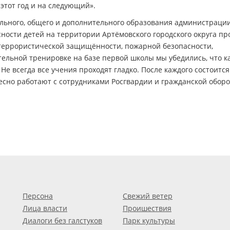
этот год и на следующий».
ольного, общего и дополнительного образования администраци
сности детей на территории Артёмовского городского округа пр
террористической защищённости, пожарной безопасности,
тельной тренировке на базе первой школы мы убедились, что 
. Не всегда все учения проходят гладко. После каждого состоится
тесно работают с сотрудниками Росгвардии и гражданской обор
Персона
Свежий ветер
Лица власти
Проишествия
Диалоги без галстуков
Парк культуры