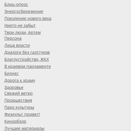
Блиц-опрос
Энергосбережение
Поколение нового века
Никто не забыт
Твои люди, Артем
Персона
Лица власти
Диалоги без галстуков
Благоустройство, ЖКХ
В краевом парламенте
Бизнес
Дорога к храму
Здоровье
Свежий ветер
Проишествия
Парк культуры
Физкульт привет!
Кинообзор
Лучшие материалы