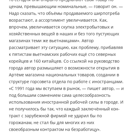
ценам, превышающим номинальные, — говорит он. —
Надо сказать, что объёмы продаваемого ширпотреба
возрастают, а ассортимент увеличивается. Как,
впрочем, увеличивается скупка электробытовых и
хозяйственных вещей в наших и без того пустующих
магазинах теми же вьетнамцами». Автор
рассматривает эту ситуацию, как проблему, прибавляя
к пятистам вьетнамских рабочих ещё сто северных
корейцев и 160 китайцев. Со ссылкой на руководство
города автор размышляет о возможности открытия в
Артёме магазина национальных товаров, создании в
структуре горсовета отдела по работе с иностранцами.
«С 1991 года мы вступаем в рынок, — пишет автор, — и
под большим сомнением сама целесообразность
использования иностранной рабочей силы в городе. И
не получилось бы так, что каждый заключённый кон-
тракт с зарубежной фирмой не ударил бы по
горожанам, не стал бы для многих из них
своеобразным контрактом на безработицу».