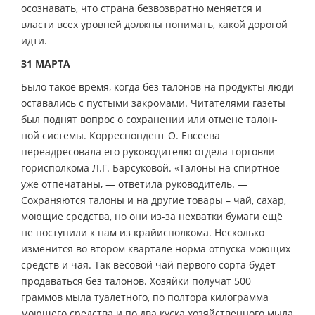
осознавать, что страна безвозвратно меняется и
власти всех уровней должны понимать, какой дорогой
идти.
31 МАРТА
Было такое время, когда без талонов на продукты люди
оставались с пустыми закромами. Читателями газеты
был поднят вопрос о сохранении или отмене талон-
ной системы. Корреспондент О. Евсеева
переадресовала его руководителю отдела торговли
горисполкома Л.Г. Барсуковой. «Талоны на спиртное
уже отпечатаны, — ответила руководитель. —
Сохраняются талоны и на другие товары – чай, сахар,
моющие средства, но они из-за нехватки бумаги ещё
не поступили к нам из крайисполкома. Несколько
изменится во втором квартале норма отпуска моющих
средств и чая. Так весовой чай первого сорта будет
продаваться без талонов. Хозяйки получат 500
граммов мыла туалетного, по полтора килограмма
моющего средства и по два куска хозяйственного мыла