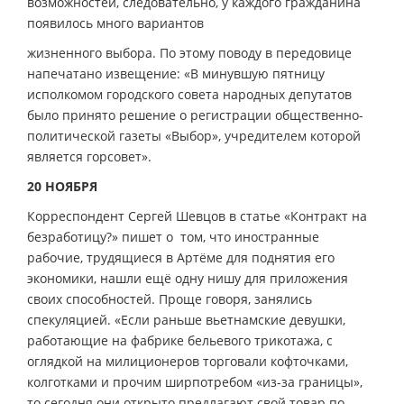
возможностей, следовательно, у каждого гражданина
появилось много вариантов
жизненного выбора. По этому поводу в передовице
напечатано извещение: «В минувшую пятницу
исполкомом городского совета народных депутатов
было принято решение о регистрации общественно-
политической газеты «Выбор», учредителем которой
является горсовет».
20 НОЯБРЯ
Корреспондент Сергей Шевцов в статье «Контракт на
безработицу?» пишет о том, что иностранные
рабочие, трудящиеся в Артёме для поднятия его
экономики, нашли ещё одну нишу для приложения
своих способностей. Проще говоря, занялись
спекуляцией. «Если раньше вьетнамские девушки,
работающие на фабрике бельевого трикотажа, с
оглядкой на милиционеров торговали кофточками,
колготками и прочим ширпотребом «из-за границы»,
то сегодня они открыто предлагают свой товар по