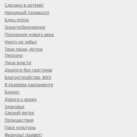
Сделано в артёме!
Народный промысел
Блиц-опрос
Энергосбережение
Поколение нового века
Никто не забыт
Твои люди, Артем
Персона
Лица власти
Диалоги без галстуков
Благоустройство, ЖКХ
В краевом парламенте
Бизнес
Дорога к храму
Здоровье
Свежий ветер
Проишествия
Парк культуры
Физкульт привет!