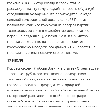
горкома КПСС Виктор Вугляр в своей статье
рассуждает на эту тему и задаёт вопросы: «Куда идёт
сегодняшняя молодёжь? Что происходит с некогда
сильной комсомольской организацией? Почему
получилось так, что комсомол из резерва партии
трансформировался в молодёжную организацию,
порой не разделяющую позицию КПСС?». Автор
предлагает меры по возвращению авторитета
комсомольско- молодёжного движения и надеется на
продолжение темы своими сторонниками.
17 ИЮЛЯ
Корреспондент Любовь Возиян в статье «Огонь, вода и
… разные трубы» рассказывает о последствиях
тайфуна «Робин», затопившего некоторые районы
города и посёлков. Председатель городской
чрезвычайной комиссии по борьбе со стихией Алексей
Рындовский рассказал, что особенно пострадал
посёлок Угловое. Людей снимали с крыш личных
домов. В городе было затоплено 150 домов, полгорода