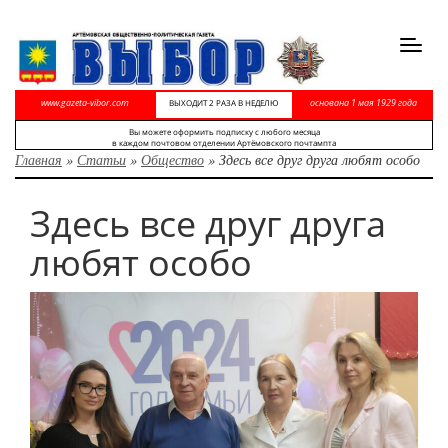
Toggl
navig
www.gazeta-vibor.com
основана 1 мая 1929 года
ВЫХОДИТ 2 РАЗА В НЕДЕЛЮ
Вы можете оформить подписку с любого месяца
в каждом почтовом отделении Артёмовского почтампта
Главная
»
Статьи
»
Общество
»
Здесь все друг друга любят особо
Здесь все друг друга
любят особо