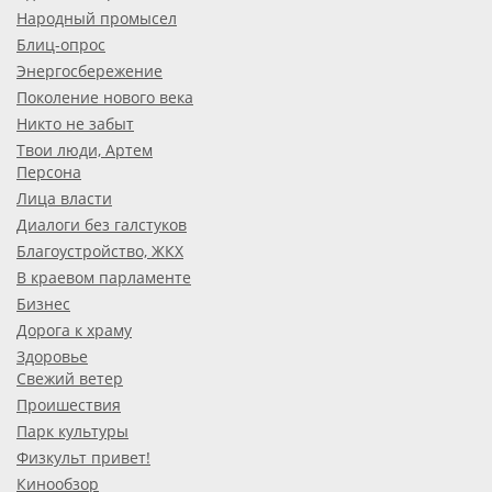
Народный промысел
Блиц-опрос
Энергосбережение
Поколение нового века
Никто не забыт
Твои люди, Артем
Персона
Лица власти
Диалоги без галстуков
Благоустройство, ЖКХ
В краевом парламенте
Бизнес
Дорога к храму
Здоровье
Свежий ветер
Проишествия
Парк культуры
Физкульт привет!
Кинообзор