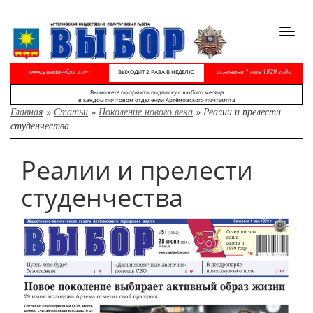
Toggl
navig
www.gazeta-vibor.com
основана 1 мая 1929 года
ВЫХОДИТ 2 РАЗА В НЕДЕЛЮ
Вы можете оформить подписку с любого месяца
в каждом почтовом отделении Артёмовского почтампта
Главная
»
Статьи
»
Поколение нового века
»
Реалии и прелести
студенчества
Реалии и прелести
студенчества