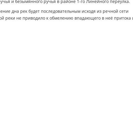
ручья и безымянного ручья в районе 1-го Линейного переулка.
ление дна рек будет последовательным исходя из речной сети
ой реки не приводило к обмелению впадающего в неё притока 