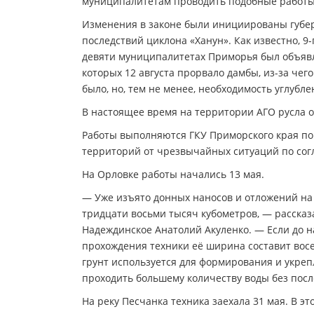
муниципалитетам проводить подобные работы
Изменения в законе были инициированы губе
последствий циклона «Ханун». Как известно, 9
девяти муниципалитетах Приморья был объявл
которых 12 августа прорвало дамбы, из-за че
было, но, тем не менее, необходимость углубле
В настоящее время на территории АГО русла 
Работы выполняются ГКУ Приморского края по
территорий от чрезвычайных ситуаций по сог
На Орловке работы начались 13 мая.
— Уже изъято донных наносов и отложений на 
тридцати восьми тысяч кубометров, — рассказ
Надеждинское Анатолий Акуленко. — Если до н
прохождения техники её ширина составит вос
грунт используется для формирования и укреп
проходить большему количеству воды без пос
На реку Песчанка техника заехала 31 мая. В э