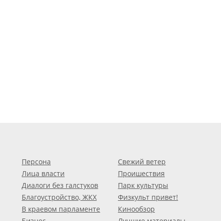
Персона
Свежий ветер
Лица власти
Проишествия
Диалоги без галстуков
Парк культуры
Благоустройство, ЖКХ
Физкульт привет!
В краевом парламенте
Кинообзор
Бизнес
Лучшие материалы