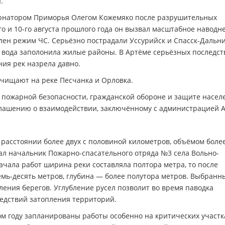
.
рнатором Приморья Олегом Кожемяко после разрушительных
-го и 10-го августа прошлого года он вызвал масштабное наводн
ен режим ЧС. Серьёзно пострадали Уссурийск и Спасск-Дальни
го вода заполонила жилые районы. В Артёме серьёзных последст
ния рек назрела давно.
очищают на реке Песчанка и Орловка.
 пожарной безопасности, гражданской обороне и защите насел
лашению о взаимодействии, заключённому с администрацией А
расстоянии более двух с половиной километров, объёмом боле
ал начальник Пожарно-спасательного отряда №3 села Вольно-
ачала работ ширина реки составляла полтора метра, то после
емь-десять метров, глубина — более полутора метров. Выбранн
ления берегов. Углубление русел позволит во время паводка
ледствий затопления территорий.
том году запланированы работы особенно на критических участк