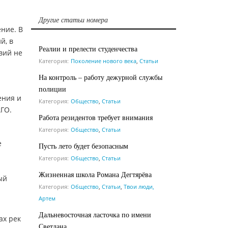
Другие статьи номера
ение. В
й, в
Реалии и прелести студенчества
вий не
Категория:
Поколение нового века
,
Статьи
На контроль – работу дежурной службы
полиции
ения и
Категория:
Общество
,
Статьи
ГО.
Работа резидентов требует внимания
Категория:
Общество
,
Статьи
е
Пусть лето будет безопасным
Категория:
Общество
,
Статьи
Жизненная школа Романа Дегтярёва
ый
Категория:
Общество
,
Статьи
,
Твои люди,
Артем
Дальневосточная ласточка по имени
ах рек
Светлана