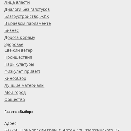
Лица власти
Диалоги без галстуков
Благоустройство, ЖКХ
В краевом парламенте
Бизнес
Дорога к храму
Здоровье
Свежий ветер
Проишествия
Парк культуры
Физкульт привет!
Кинообзор
Лучшие материалы
Мой город
Общество
Газета «Выбор»
Адрес:
692760, Приморский край, г. Артем, ул. Дзержинского, 27