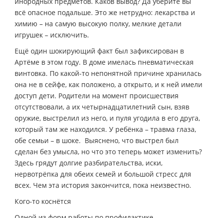
инородных предметов. Каков вывод? Да уберите вы
всё опасное подальше. Это же нетрудно: лекарства и
химию – на самую высокую полку, мелкие детали
игрушек – исключить.
Ещё один шокирующий факт был зафиксирован в
Артёме в этом году. В доме имелась пневматическая
винтовка. По какой-то непонятной причине хранилась
она не в сейфе, как положено, а открыто, и к ней имели
доступ дети. Родители на момент происшествия
отсутствовали, а их четырнадцатилетний сын, взяв
оружие, выстрелил из него, и пуля угодила в его друга,
который там же находился. У ребёнка – травма глаза,
обе семьи – в шоке. Выяснено, что выстрел был
сделан без умысла, но что это теперь может изменить?
Здесь грядут долгие разбирательства, иски,
нервотрёпка для обеих семей и большой стресс для
всех. Чем эта история закончится, пока неизвестно.
Кого-то коснётся
Одной из форм работы по профилактике