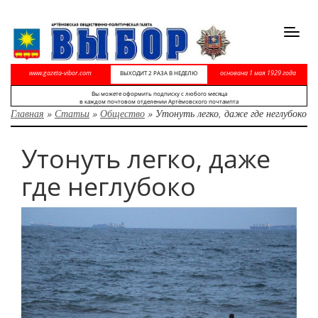
Toggl
navig
www.gazeta-vibor.com
основана 1 мая 1929 года
ВЫХОДИТ 2 РАЗА В НЕДЕЛЮ
Вы можете оформить подписку с любого месяца
в каждом почтовом отделении Артёмовского почтампта
Главная
»
Статьи
»
Общество
»
Утонуть легко, даже где неглубоко
Утонуть легко, даже
где неглубоко