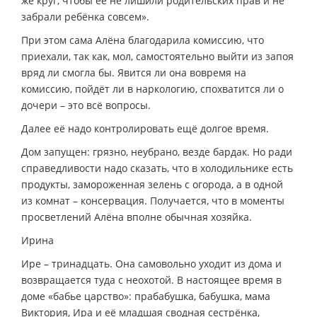
же круг, чтобы её не лишили родительских прав и не
забрали ребёнка совсем».
При этом сама Алёна благодарила комиссию, что
приехали, так как, мол, самостоятельно выйти из запоя
вряд ли смогла бы. Явится ли она вовремя на
комиссию, пойдёт ли в наркологию, спохватится ли о
дочери – это всё вопросы.
Далее её надо контролировать ещё долгое время.
Дом запущен: грязно, неубрано, везде бардак. Но ради
справедливости надо сказать, что в холодильнике есть
продукты, замороженная зелень с огорода, а в одной
из комнат – консервация. Получается, что в моменты
просветлений Алёна вполне обычная хозяйка.
Ирина
Ире – тринадцать. Она самовольно уходит из дома и
возвращается туда с неохотой. В настоящее время в
доме «бабье царство»: прабабушка, бабушка, мама
Виктория, Ира и её младшая сводная сестрёнка,