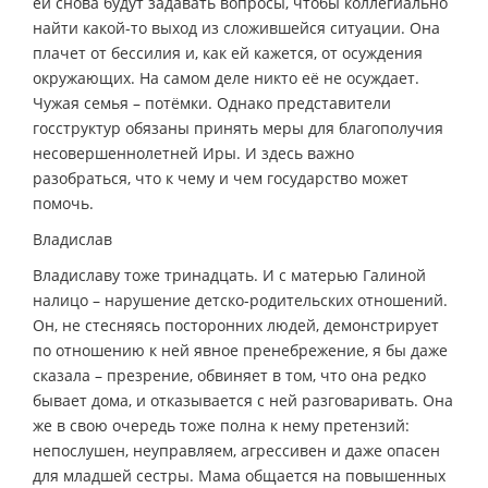
ей снова будут задавать вопросы, чтобы коллегиально
найти какой-то выход из сложившейся ситуации. Она
плачет от бессилия и, как ей кажется, от осуждения
окружающих. На самом деле никто её не осуждает.
Чужая семья – потёмки. Однако представители
госструктур обязаны принять меры для благополучия
несовершеннолетней Иры. И здесь важно
разобраться, что к чему и чем государство может
помочь.
Владислав
Владиславу тоже тринадцать. И с матерью Галиной
налицо – нарушение детско-родительских отношений.
Он, не стесняясь посторонних людей, демонстрирует
по отношению к ней явное пренебрежение, я бы даже
сказала – презрение, обвиняет в том, что она редко
бывает дома, и отказывается с ней разговаривать. Она
же в свою очередь тоже полна к нему претензий:
непослушен, неуправляем, агрессивен и даже опасен
для младшей сестры. Мама общается на повышенных