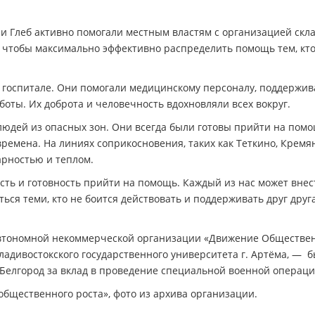
и Глеб активно помогали местным властям с организацией скла
, чтобы максимально эффективно распределить помощь тем, кто
 госпитале. Они помогали медицинскому персоналу, поддержив
оты. Их доброта и человечность вдохновляли всех вокруг.
людей из опасных зон. Они всегда были готовы прийти на пом
ремена. На линиях соприкосновения, таких как Теткино, Кремя
арностью и теплом.
ость и готовность прийти на помощь. Каждый из нас может внес
ься теми, кто не боится действовать и поддерживать друг друг
Автономной некоммерческой организации «Движение Обществе
 Владивостокского государственного университета г. Артёма, — 
 Белгород за вклад в проведение специальной военной операци
щественного роста», фото из архива организации.