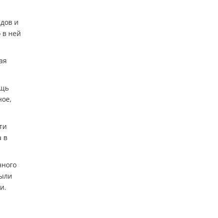
дов и
 в ней
ая
ощь
ное,
ти
а в
нного
были
и.