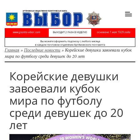
Toggl
navig
www.gazeta-vibor.com
основана 1 мая 1929 года
ВЫХОДИТ 2 РАЗА В НЕДЕЛЮ
Вы можете оформить подписку с любого месяца
в каждом почтовом отделении Артёмовского почтампта
Главная
»
Последние новости
»
Корейские девушки завоевали кубок
мира по футболу среди девушек до 20 лет
Корейские девушки
завоевали кубок
мира по футболу
среди девушек до 20
лет