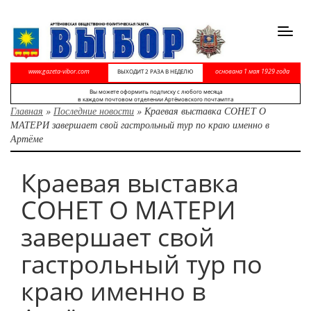
Toggl
navig
www.gazeta-vibor.com
основана 1 мая 1929 года
ВЫХОДИТ 2 РАЗА В НЕДЕЛЮ
Вы можете оформить подписку с любого месяца
в каждом почтовом отделении Артёмовского почтампта
Главная
»
Последние новости
»
Краевая выставка СОНЕТ О
МАТЕРИ завершает свой гастрольный тур по краю именно в
Артёме
Краевая выставка
СОНЕТ О МАТЕРИ
завершает свой
гастрольный тур по
краю именно в