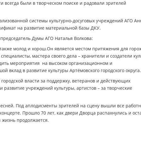
ги всегда были в творческом поиске и радовали зрителей
ализованной системы культурно-досуговых учреждений АГО Ан
ификат на развитие материальной базы ДКУ.
 председатель Думы АГО Наталья Волкова:
 также молод и хорош.Он является местом притяжения для горо
 специалисты, мастера своего дела – хранители и создатели кул
одить мероприятия на высоком организационном и
ой вклад в развитие культуры Артёмовского городского округа.
городской власти за поддержку, ветеранов и действующих
 и развитие учреждений культуры, артистов – за творческие
есней. Под аплодисменты зрителей на сцену вышли все работ
онцерте. Прошло 70 лет, как двери Дворца распахнулись и ост
я жизнь продолжается.