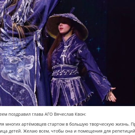
еем поздравил глава АГО Вячеслав Квон:
ля многих артёмовцев стартом в большую творческую жизнь. П
лица детей. Желаю всем, чтобы она и помещения для репетици