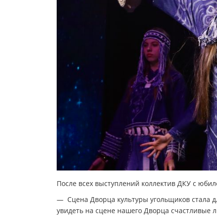
После всех выступлений коллектив ДКУ с юбил
— Сцена Дворца культуры угольщиков стала д
увидеть на сцене нашего Дворца счастливые 