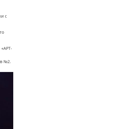
ки с
то
 «АРТ-
в №2.