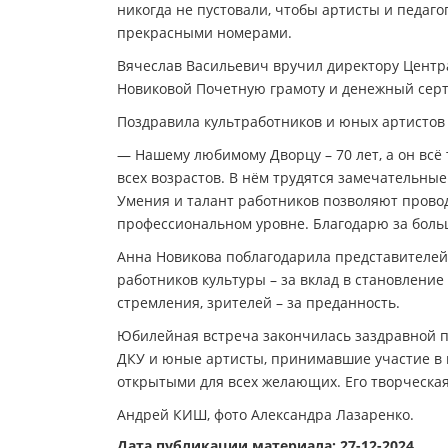
никогда не пустовали, чтобы артисты и педаго
прекрасными номерами.
Вячеслав Васильевич вручил директору Центр
Новиковой Почетную грамоту и денежный серт
Поздравила культработников и юных артистов
— Нашему любимому Дворцу – 70 лет, а он всё
всех возрастов. В нём трудятся замечательные
Умения и талант работников позволяют пров
профессиональном уровне. Благодарю за больш
Анна Новикова поблагодарила представителей 
работников культуры – за вклад в становление
стремления, зрителей – за преданность.
Юбилейная встреча закончилась заздравной п
ДКУ и юные артисты, принимавшие участие в к
открытыми для всех желающих. Его творческа
Андрей КИШ, фото Александра Лазаренко.
Дата публикации материала: 27-12-2024