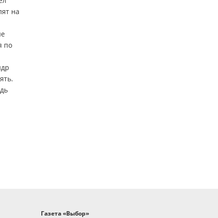
ел
лят на
не
я по
ндр
ять.
едь
Газета «Выбор»