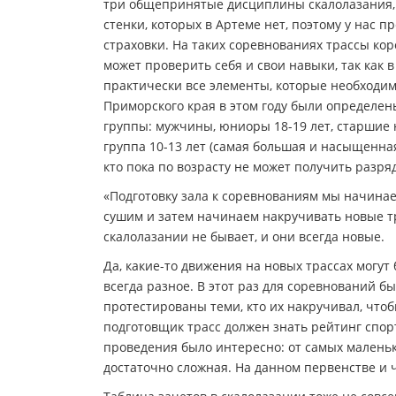
три общепринятые дисциплины скалолазания, 
стенки, которых в Артеме нет, поэтому у нас п
страховки. На таких соревнованиях трассы кор
может проверить себя и свои навыки, так как в
практически все элементы, которые необходим
Приморского края в этом году были определе
группы: мужчины, юниоры 18-19 лет, старшие 
группа 10-13 лет (самая большая и насыщенная
кто пока по возрасту не может получить разря
«Подготовку зала к соревнованиям мы начинаем 
сушим и затем начинаем накручивать новые тр
скалолазании не бывает, и они всегда новые.
Да, какие-то движения на новых трассах могу
всегда разное. В этот раз для соревнований б
протестированы теми, кто их накручивал, чтоб
подготовщик трасс должен знать рейтинг спор
проведения было интересно: от самых маленьки
достаточно сложная. На данном первенстве и ч