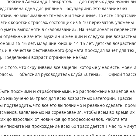
— пояснил Александр Панкратов. — Для первых двух нужны в
редставлена одна дисциплина – боулдеринг. Это лазание без
откие, но максимально тяжелые и техничные. То есть спортсме
 этих коротких трассах, состоящих из 5-10 перехватов, уложены
о уметь выполнять в скалолазании». На чемпионат и первенст
ны отдельные зачеты мужчин и женщин и следующие возрастн
юноши 15-16 лет, младшие юноши 14-15 лет, детская возрастна
), и в качестве фестивального формата проходил зачет для тех 
д. Предельный возраст ограничен не был.
с того, что скручиваем все зацепы, которые у нас есть, моем и
ассы, — объяснил руководитель клуба «Стена». — Одной трасс
т быть похожими и отработанными, но расположение зацепов на
ыло накручено 60 трасс для всех возрастных категорий. Трассы
ы подтвердить, что все это выполнимо и реально сделать. Кроме
тсменов, заявленных на соревнования, чтобы всем во время их
х до взрослых, от новичков до профессионалов. Работа эта
емпионате на прохождение всех 60 трасс дается 1 час 45 минут