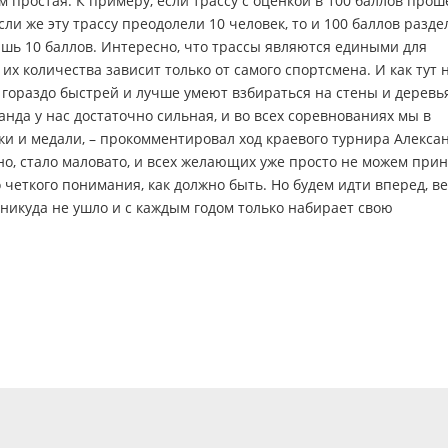
м простая. К примеру, если трассу с оценкой в 100 баллов прош
сли же эту трассу преодолели 10 человек, то и 100 баллов разде
ишь 10 баллов. Интересно, что трассы являются едиными для
их количества зависит только от самого спортсмена. И как тут 
 гораздо быстрей и лучше умеют взбираться на стены и деревь
нда у нас достаточно сильная, и во всех соревнованиях мы в
бки и медали, – прокомментировал ход краевого турнира Алекса
но, стало маловато, и всех желающих уже просто не можем прин
о четкого понимания, как должно быть. Но будем идти вперед, в
 никуда не ушло и с каждым годом только набирает свою