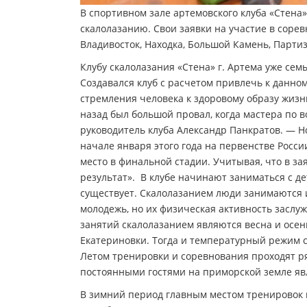
В спортивном зале артемовского клуба «Стена
скалолазанию. Свои заявки на участие в соре
Владивосток, Находка, Большой Камень, Партиз
Клубу скалолазания «Стена» г. Артема уже сем
Создавался клуб с расчетом привлечь к данно
стремления человека к здоровому образу жизн
назад был большой провал, когда мастера по в
руководитель клуба Александр Панкратов. — Но
начале января этого года на первенстве Росси
место в финальной стадии. Учитывая, что в з
результат». В клубе начинают заниматься с де
существует. Скалолазанием люди занимаются и 
молодежь, но их физическая активность засл
занятий скалолазанием являются весна и осен
Екатериновки. Тогда и температурный режим 
Летом тренировки и соревнования проходят ряд
постоянными гостями на приморской земле яв
В зимний период главным местом тренировок и