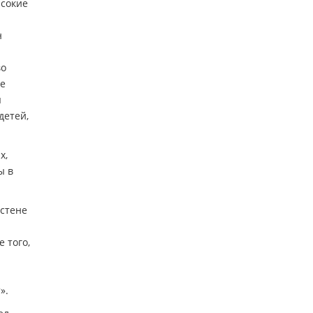
ысокие
н
во
ые
я
детей,
х,
ы в
 стене
 того,
».