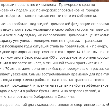
» прошли первенство и чемпионат Приморского края по
внованиях подали 230 приморских спортсменов из городов
анск, Артем, а также приглашенные гости из Хабаровска.
ь лет, он работает под эгидой Приморской федерации скалолаза
му виду спорта всех желающих и свою работу строит на принци
и и активному отдыху. «В скалолазании Приморья еще нескольк
озрасту уже ушли, а молодежь еще не подошла, — рассказал
 в последние годы ситуация стала выправляться, и, к примеру, 
и двое приморских спортсменов в категории 14-15 лет вышли н
аявочном листе было порядка 400 спортсменов, это очень хорош
тьми в возрасте от 5 лет, а финишной точки практически не
в 70 лет, и, может, они не так быстро преодолевают трассы, ка
уживает уважения. Самым востребованным временем для практи
ь, когда спортсмены работают на открытых трассах на скалах
самый подходящий, и трение на зацепах наиболее эффективное
ом с морем в районе бухты Тихая и на острове Русский, а
ляются спортсмены Хабаровска и Сахалина.
 соревнований для скалолазов становятся спортивные залы. «