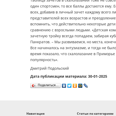
Таблица зачетов в скалолазании тоже не совсе
один спортсмен, то все баллы достаются ему. Е
всех, добавив в личный зачет каждому всего л
представителей всех возрастов и преодоление 
вспомнить, что действительно некоторые дети
сравнению с взрослыми людьми. «Детская кома
зачетную тройку всегда попадаем, забирая ку
Панкратов. – Мы развиваемся, но места, конеч
Все начиналось на энтузиазме, и тогда не был
время показало, что скалолазание в Приморье
популярность».
Дмитрий Подольский
Дата публикации материала: 30-01-2025
Поделиться…
Навигация
Статьи по категориям