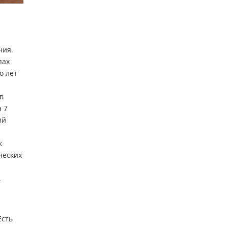
ния.
пах
о лет
в
а 7
ий
к
ческих
.
Есть