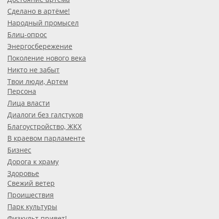
Сделано в артёме!
Народный промысел
Блиц-опрос
Энергосбережение
Поколение нового века
Никто не забыт
Твои люди, Артем
Персона
Лица власти
Диалоги без галстуков
Благоустройство, ЖКХ
В краевом парламенте
Бизнес
Дорога к храму
Здоровье
Свежий ветер
Проишествия
Парк культуры
Физкульт привет!