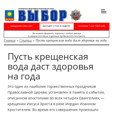
Toggl
navig
www.gazeta-vibor.com
основана 1 мая 1929 года
ВЫХОДИТ 2 РАЗА В НЕДЕЛЮ
Вы можете оформить подписку с любого месяца
в каждом почтовом отделении Артёмовского почтампта
Главная
»
Статьи
»
Пусть крещенская вода даст здоровья на года
Пусть крещенская
вода даст здоровья
на года
Это один из наиболее торжественных праздников
Православной Церкви, установлен в память о событии,
описанном апостолами во всех четырех Евангелиях, —
крещении Иисуса Христа в реке Иордан Иоанном
Крестителем. Во время его совершения произошло