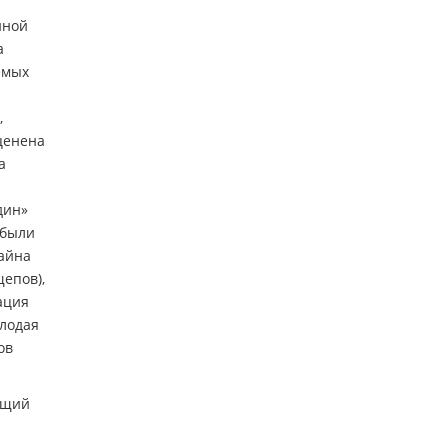
нной
а
емых
,
ценена
а
дин»
 были
зайна
епов),
ация
олодая
ов
ющий