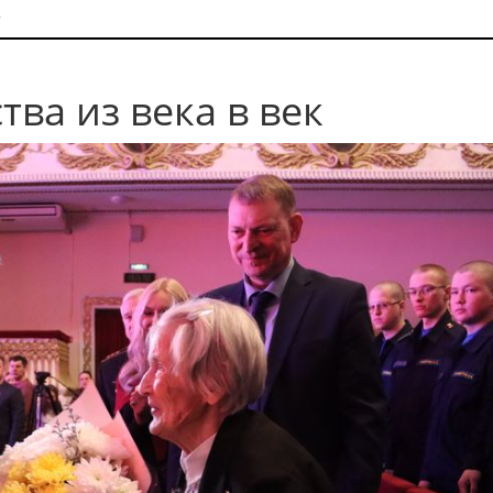
к
ва из века в век