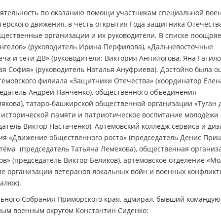
еятельность по оказанию помощи участникам специальной вое
нтёрского движения, в честь открытия Года защитника Отечеств
щественные организации и их руководители. В списке поощря
нгелов» (руководитель Ирина Перфилова), «Дальневосточные
еча и сети ДВ» (руководители: Виктория Анпилогова, Яна Гатило
ая София» (руководитель Наталья Ануфриева). Достойно была о
ёмовского филиала «Защитники Отечества» (координатор Елен
седатель Андрей Панченко), общественного объединения
якова), татаро-башкирской общественной организации «Туган 
е исторической памяти и патриотическое воспитание молодёжи
атель Виктор Настаченко), Артёмовский колледж сервиса и ди
ация «Движение общественного роста» (председатель Денис Прищ
ёма (председатель Татьяна Лемехова), общественная организ
ов» (председатель Виктор Беликов), артёмовское отделение «М
ие организации ветеранов локальных войн и военных конфликт
алюк).
льного Собрания Приморского края, адмирал, бывший команду
ным военным округом Константин Сиденко: