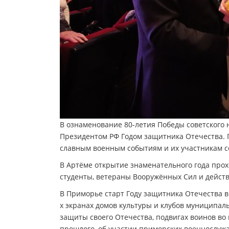
В ознаменование 80-летия Победы советского 
Президентом РФ Годом защитника Отечества. 
славным военным событиям и их участникам со
В Артёме открытие знаменательного года прох
студенты, ветераны Вооружённых Сил и дейст
В Приморье старт Году защитника Отечества в
х экранах домов культуры и клубов муниципал
защиты своего Отечества, подвигах воинов в
прошлого, об участии приморских военнослужащ