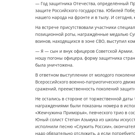
— Год защитника Отечества, определённый Пре
защите Российского государства. Юбилей Побе
нашего народа на фронте и в тылу. И сегодня, 
На встрече присутствовали участники специа
позиционной роты, награждённые медалью Сув
воинов, находящихся в зоне СВО, выступил ко
— Я — сын и внук офицеров Советской Армии. 
ношу погоны офицера, форму защитника страны
была уничтожена.
В ответном выступлении от молодого поколени
Всероссийского военно-патриотического движ
сражений, преемственность поколений защитн
Не остались в стороне от торжественной даты
награждениями были показаны номера в испол
«Жемчужина Приморья», певческого трио в сос
Юный солист Степан Азьмука из школы искусс
исполнили песню «Служить России», окончатель
надо обязательно отслужить, а если потребуетс