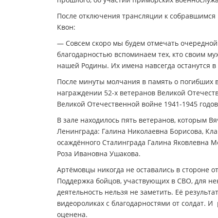
После отключения трансляции к собравшимся г
Квон:
— Совсем скоро мы будем отмечать очередной
благодарностью вспоминаем тех, кто своим му
нашей Родины. Их имена навсегда останутся в
После минуты молчания в память о погибших 
награждении 52-х ветеранов Великой Отечест
Великой Отечественной войне 1941-1945 годов
В зале находилось пять ветеранов, которым В
Ленинграда: Галина Николаевна Борисова, Кл
осаждённого Сталинграда Галина Яковлевна 
Роза Ивановна Ушакова.
Артёмовцы никогда не оставались в стороне 
Поддержка бойцов, участвующих в СВО, для н
деятельность нельзя не заметить. Её результа
видеороликах с благодарностями от солдат. И
оценена.