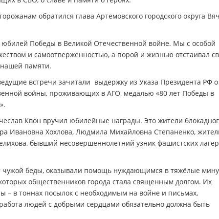
орожанам обратился глава Артёмовского городского округа Вя
 юбилей Победы в Великой Отечественной войне. Мы с особой
жеством и самоотверженностью, а порой и жизнью отстаивал с
 нашей памяти.
ведущие встречи зачитали выдержку из Указа Президента РФ о
венной войны, проживающих в АГО, медалью «80 лет Победы в
».
ячеслав Квон вручил юбилейные награды. Это жители блокадно
ара Ивановна Хохлова, Людмила Михайловна Степаненко, жител
Мелихова, бывший несовершеннолетний узник фашистских лаге
от чужой беды, оказывали помощь нуждающимся в тяжёлые мину
екоторых общественников города стала священным долгом. Их
ты – в тоннах посылок с необходимым на войне и письмах,
 работа людей с добрыми сердцами обязательно должна быть