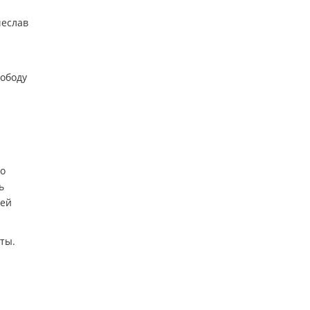
чеслав
вободу
го
ь
рей
ты.