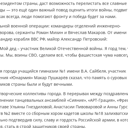
зидентом страны, даст возможность перелистать все славные 
ды — это ещё один важный повод оценить итоги войны, подвиг
как всегда, люди помогают фронту и победа будет за нами.
льной военной операции: командиры отделений инженерно-
орова, сержанты Роман Михин и Вячеслав Макаров. От имени 
мандир корабля ВВС РФ, майор Александр Петровский:
Мой дед – участник Великой Отечественной войны. Я горд тем, 
. Мы, воины СВО, сделаем всё, чтобы фашистская чума навсег
я города учащийся гимназии №1 имени В.А. Сайбеля, участник
ения «Юнармия» Макар Пушкарёв сказал, что память о суровых 
иков страны были и будут вечными.
 творческие коллективы города. В перерывах между поздравлен
нении танцевальных ансамблей «Сияние», «АРТ-Грация», «Фрес
таве Ульяны Гнездиловой, Анастасии Пивоваровой и Анны Гурс
тв №2 вместе со сборным хором кадетов школы №18 залихватск
но подтвердив силу, славу и гордость Российской армии, в кот
я, стать в строй защитников своей страны.