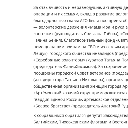
За отзывчивость и неравнодушие, активную д
операции и их семьям, вклад в развитие воло
благодарностью главы АГО были поощрены об
— волонтёрские движения «Мама Ира и руки а
ласточки» (руководитель Светлана Габова), «Св
Галина Бейня), благотворительный фонд «Свят
помощь нашим воинам на СВО и их семьям арт
Лещук), городского общества инвалидов (пред
«Серебряные волонтёры» (куратор Татьяна Пол
(председатель ФанияХисамова). За сохранени
поощрены городской Совет ветеранов (председ
(и.о. директора Татьяна Николаева), организ
общественная организация женщин города Арт
«Артёмовский казачий округ приморских казак
гвардия Единой России», артёмовское отделен
«Боевое братство» (председатель Анатолий Гуц
К собравшимся обратился депутат Законодате
Балтийским, Тихоокеанским флотами и Восточ