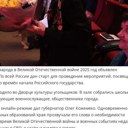
народа в Великой Отечественной войне 2025 год объявлен
По всей России дан старт для проведения мероприятий, посвя
 времён начала Российского государства.
одило во Дворце культуры угольщиков. В зале собрались школь
вующие военнослужащие, общественники города.
 онлайн-режиме дал губернатор Олег Кожемяко. Одновременно 
ьных образований края прозвучали его слова о необходимости
о время Великой Отечественной войны и военных событиях неда
их в СВО, о славе и памяти о героях.