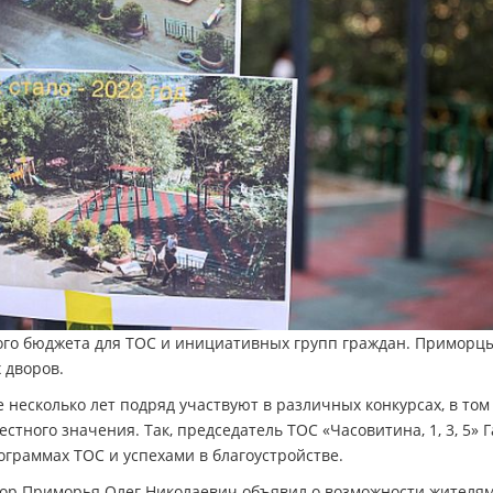
вого бюджета для ТОС и инициативных групп граждан. Приморц
 дворов.
 несколько лет подряд участвуют в различных конкурсах, в том
стного значения. Так, председатель ТОС «Часовитина, 1, 3, 5» 
граммах ТОС и успехами в благоустройстве.
тор Приморья Олег Николаевич объявил о возможности жителя