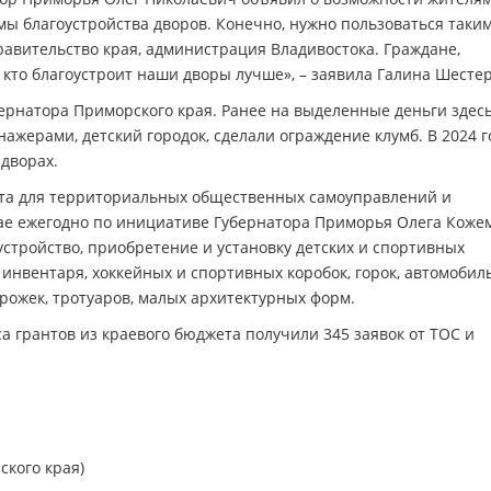
ы благоустройства дворов. Конечно, нужно пользоваться таки
авительство края, администрация Владивостока. Граждане,
то кто благоустроит наши дворы лучше», – заявила Галина Шесте
ернатора Приморского края. Ранее на выделенные деньги здес
ажерами, детский городок, сделали ограждение клумб. В 2024 г
дворах.
ета для территориальных общественных самоуправлений и
ае ежегодно по инициативе Губернатора Приморья Олега Коже
стройство, приобретение и установку детских и спортивных
инвентаря, хоккейных и спортивных коробок, горок, автомобил
орожек, тротуаров, малых архитектурных форм.
а грантов из краевого бюджета получили 345 заявок от ТОС и
ского края)