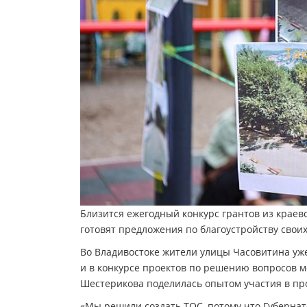
Близится ежегодный конкурс грантов из крае
готовят предложения по благоустройству своих
Во Владивостоке жители улицы Часовитина уже
и в конкурсе проектов по решению вопросов ме
Шестерикова поделилась опытом участия в про
«Мы решили создать ТОС, потому что Губерна