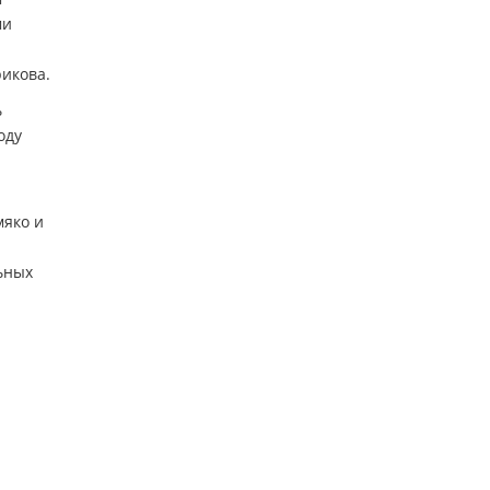
ми
рикова.
ь
оду
мяко и
ьных