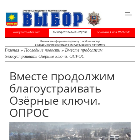
Toggl
navig
www.gazeta-vibor.com
основана 1 мая 1929 года
ВЫХОДИТ 2 РАЗА В НЕДЕЛЮ
Вы можете оформить подписку с любого месяца
в каждом почтовом отделении Артёмовского почтампта
Главная
»
Последние новости
»
Вместе продолжим
благоустраивать Озёрные ключи. ОПРОС
Вместе продолжим
благоустраивать
Озёрные ключи.
ОПРОС