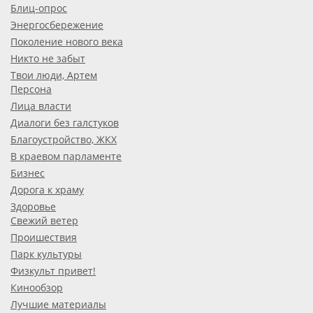
Блиц-опрос
Энергосбережение
Поколение нового века
Никто не забыт
Твои люди, Артем
Персона
Лица власти
Диалоги без галстуков
Благоустройство, ЖКХ
В краевом парламенте
Бизнес
Дорога к храму
Здоровье
Свежий ветер
Проишествия
Парк культуры
Физкульт привет!
Кинообзор
Лучшие материалы