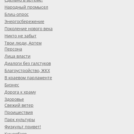
Народный промысел
Блиц-опрос
Энергосбережение
Поколение нового века
Никто не забыт
Твои люди, Артем
Персона
Лица власти
Диалоги без галстуков
Благоустройство, ЖКХ
В краевом парламенте
Бизнес
Дорога к храму
Здоровье
Свежий ветер
Проишествия
Парк культуры
Физкульт привет!
Кинообзор