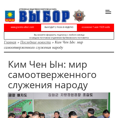
Toggl
navig
www.gazeta-vibor.com
основана 1 мая 1929 года
ВЫХОДИТ 2 РАЗА В НЕДЕЛЮ
Вы можете оформить подписку с любого месяца
в каждом почтовом отделении Артёмовского почтампта
Главная
»
Последние новости
»
Ким Чен Ын: мир
самоотверженного служения народу
Ким Чен Ын: мир
самоотверженного
служения народу