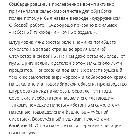
бомбардировщик, в послевоенное время активно
применялся в сельском хозяйстве для обработки
полей, потому и был назван в народе «кукурузником».
О боевой работе ПО-2 хорошо показано в фильмах
«Небесный тихоход» и «Ночные ведьмы».
Штурмовик Ил-2 восстановлен нами из погибшего
самолёта на западе страны во время Великой
Отечественной войны. На нём даже остались следы от
пуль. Оригинальных деталей в этом Ил-2 около 70-ти
процентов. Поисковики подняли их с мест крушений
таких же самолётов вПриморском и Хабаровском краях,
на Сахалине и в Новосибирской области. Производство
штурмовика Ил-2 началось в феврале 1941 года.
Советские изобретатели назвали его «летающим
танком», немецкие пилоты – «бетонным самолётом»,
наземные подразделения фашистов – «чёрной
смертью». Вооружённый пушками, пулемётами,
бомбами Ил-2 при налетах на гитлеровские позиции
вызывал ужас.