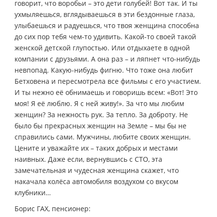
говорит, что воробьи – это дети голубей! Вот так. И ты
ухмыляешься, вглядываешься в эти бездонные глаза,
улыбаешься и радуешься, что твоя женщина способна
до сих пор тебя чем-то удивить. Какой-то своей такой
женской детской глупостью. Или отдыхаете в одной
компании с друзьями. А она раз – и ляпнет что-нибудь
невпопад. Какую-нибудь фигню. Что тоже она любит
Бетховена и пересмотрела все фильмы с его участием.
И ты нежно её обнимаешь и говоришь всем: «Вот! Это
моя! Я её люблю. Я с ней живу!». За что мы любим
женщин? За нежность рук. За тепло. За доброту. Не
было бы прекрасных женщин на Земле – мы бы не
справились сами. Мужчины, любите своих женщин.
Цените и уважайте их – таких добрых и местами
наивных. Даже если, вернувшись с СТО, эта
замечательная и чудесная женщина скажет, что
накачала колёса автомобиля воздухом со вкусом
клубники…
Борис ГАХ, пенсионер: