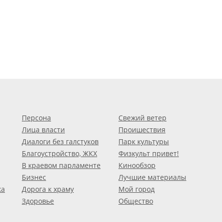
Персона
Свежий ветер
Лица власти
Проишествия
Диалоги без галстуков
Парк культуры
Благоустройство, ЖКХ
Физкульт привет!
В краевом парламенте
Кинообзор
Бизнес
Лучшие материалы
ка
Дорога к храму
Мой город
Здоровье
Общество