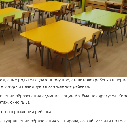
еждение родителю (законному представителю) ребенка в перио
, в который планируется зачисление ребенка.
авлении образования администрации Артёма по адресу: ул. Кир
этаж, окно № 3).
ьство о рождении ребенка.
управлении образования ул. Кирова, 48, каб. 222 или по теле