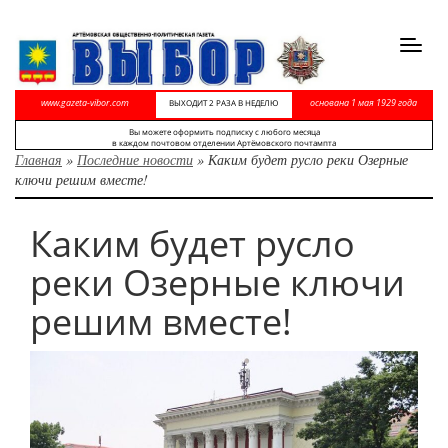
Toggl
navig
www.gazeta-vibor.com
основана 1 мая 1929 года
ВЫХОДИТ 2 РАЗА В НЕДЕЛЮ
Вы можете оформить подписку с любого месяца
в каждом почтовом отделении Артёмовского почтампта
Главная
»
Последние новости
»
Каким будет русло реки Озерные
ключи решим вместе!
Каким будет русло
реки Озерные ключи
решим вместе!