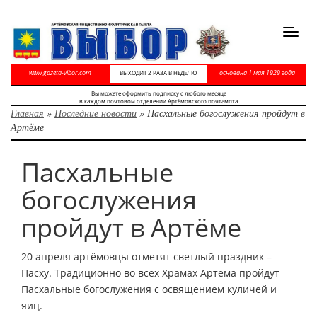
Toggl
navig
www.gazeta-vibor.com
основана 1 мая 1929 года
ВЫХОДИТ 2 РАЗА В НЕДЕЛЮ
Вы можете оформить подписку с любого месяца
в каждом почтовом отделении Артёмовского почтампта
Главная
»
Последние новости
»
Пасхальные богослужения пройдут в
Артёме
Пасхальные
богослужения
пройдут в Артёме
20 апреля артёмовцы отметят светлый праздник –
Пасху. Традиционно во всех Храмах Артёма пройдут
Пасхальные богослужения с освящением куличей и
яиц.