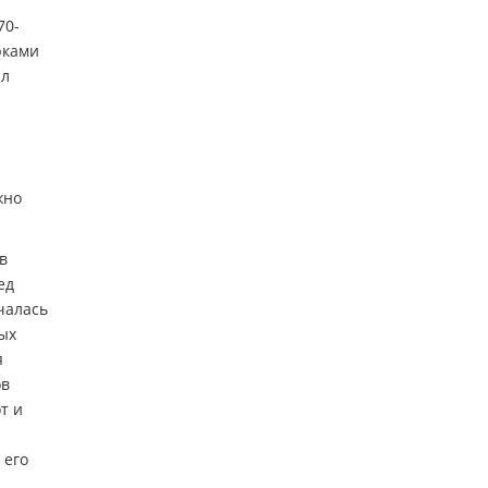
70-
рками
ал
жно
в
ед
чалась
вых
я
ов
т и
 его