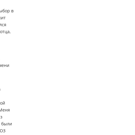
выбор в
жит
лся
отца,
з
емени
а
дой
 Меня
ез
ы были
РОЗ