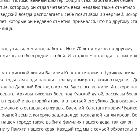
кая». Потомственный шахтер, общий стаж работы всей семьи
тие, которому он отдал четверть века, недавно также отметило 
ведский всегда располагает к себе позитивом и энергией, иско
лет, которые он недавно отметил, признался, что по-другому ст
о лица.
ся, учился, женился, работал. Но в 70 лет я жизнь по-другому
жизнь, кто был рядом с тобой. И это, конечно, люди – о них мо
по материнской линии Василия Константиновича Чурикова жила 
30-е годы там люди начали с голоду помирать, заживо падали… Д
хал на Дальний Восток, в Артем. Здесь все выжили. А вскоре на
оевать. Архивы тяжелых боев под Курской дугой, рассказы бое
 первой и во второй атаке, а в третьей его убило. Дед оказалс
ке мало кто оставался в живых. Василий Константинович Чурик
й родной земле, которую защищал до последней капли крови. Во
 нашем городе также выбита фамилия нашего деда, так как он
Книгу Памяти нашего края. Каждый год мы с семьей обязательно