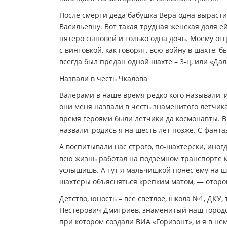
После смерти деда бабушка Вера одна выраст
Васильевну. Вот такая трудная женская доля е
пятеро сыновей и только одна дочь. Моему от
с винтовкой, как говорят, всю войну в шахте, б
всегда был предан одной шахте – 3-ц, или «Да
Назвали в честь Чкалова
Валерами в наше время редко кого называли, 
они меня назвали в честь знаменитого летчика
время героями были летчики да космонавты. В 
назвали, родись я на шесть лет позже. С фан
А воспитывали нас строго, по-шахтерски, ино
всю жизнь работал на подземном транспорте м
услышишь. А тут я мальчишкой понес ему на ш
шахтеры объясняться крепким матом, — отороп
Детство, юность – все светлое, школа №1, ДКУ,
Нестерович Дмитриев, знаменитый наш городск
при котором создали ВИА «Горизонт», и я в не