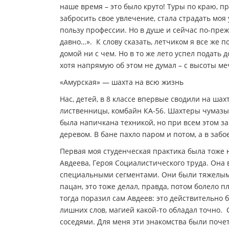
наше время – это было круто! Туры по краю, п
забросить свое увлечение, стала страдать моя
пользу профессии. Но в душе и сейчас по-преж
давно…». К слову сказать, летчиком я все же 
домой ни с чем. Но в то же лето успел подать 
хотя напрямую об этом не думал – с высоты ме
«Амурская» — шахта на всю жизнь
Нас, детей, в 8 классе впервые сводили на шах
лиственницы, комбайн КА-56. Шахтеры чумазые
была напичкана техникой, но при всем этом з
деревом. В бане пахло паром и потом, а в забо
Первая моя студенческая практика была тоже 
Авдеева, Героя Социалистического труда. Она 
специальными сегментами. Они были тяжелыми,
пацан, это тоже делал, правда, потом болело п
тогда поразил сам Авдеев: это действительно б
лишних слов, магией какой-то обладал точно.
соседями. Для меня эти знакомства были поче