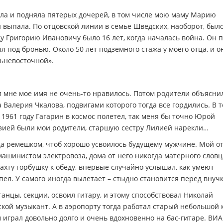
ила и подняла пятерых дочерей, в том числе мою маму Марию
й выпала. По отцовской линии в семье Шведских, наоборот, был
цу Григорию Ивановичу было 16 лет, когда началась война. Он 
ыл под бронью. Около 50 лет подземного стажа у моего отца, и о
льневосточной».
и мне мое имя не очень-то нравилось. Потом родители объяснил
 Валерия Чкалова, подвигами которого тогда все гордились. В т
1961 году Гагарин в космос полетел, так меня бы точно Юрой
тазией были мои родители, старшую сестру Лилией нарекли…
гда ремешком, чтоб хорошо усвоилось будущему мужчине. Мой о
ашинистом электровоза, дома от него никогда матерного словц
ахту горбушку к обеду, впервые случайно услышал, как умеют
ел. У самого иногда вылетает – стыдно становится перед внуч
 танцы, секции, освоил гитару, и этому способствовал Николай
ой музыкант. А в аэропорту тогда работал старый небольшой к
м играл довольно долго и очень вдохновенно на бас-гитаре. ВИА