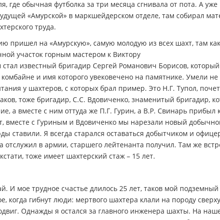
 где обычная футболка за три месяца сгнивала от пота. А уже
удущей «Амурской» в маркшейдерском отделе, там собирал ма
терского труда.
ию пришел на «Амурскую», самую молодую из всех шахт, там как
чной участок горным мастером к Виктору
стал известный бригадир Сергей Романович Борисов, который
комбайне и имя которого увековечено на памятнике. Умели не
тания у шахтеров, с которых брал пример. Это Н.Г. Тупол, поче
цаков, тоже бригадир, С.С. Вдовиченко, знаменитый бригадир, к
, а вместе с ним оттуда же П.Г. Гурин, а В.Р. Свинарь прибыл 
от, вместе с Гуриным и Вдовиченко мы нарезали новый добычно
рды ставили. Я всегда старался оставаться добытчиком и офице
да отслужил в армии, старшего лейтенанта получил. Там же вст
стати, тоже имеет шахтерский стаж – 15 лет.
й. И мое трудное счастье длилось 25 лет, таков мой подземный 
, когда гибнут люди: мертвого шахтера клали на породу сверху
подвиг. Однажды я остался за главного инженера шахты. На наш