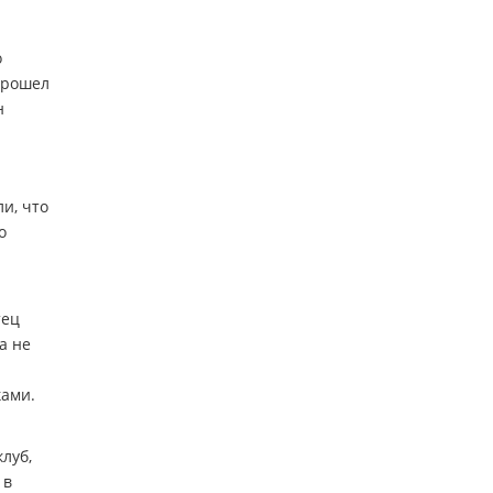
о
прошел
н
и, что
о
тец
а не
ками.
луб,
 в