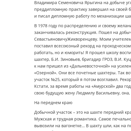
Владимира Семеновича Ярыгина на добыче угля,
преддипломную практику завершил на своей б
и писал дипломную работу по механизации шах
В 1978 году по распределению и своему желан
заканчивалась реконструкция. Пошел на добы
СевастьяновичуЖикворенцеву. Моим учителем 
поставил всесоюзный рекорд на проходческом 
работать, но и юморить! Я прошел школу воспи
шахтер, Б.И. Зиновьев, бригадир ГРОЗ, В.И. Ку
к нам пришел из «Дальневосточной» на усиление
«Озерной». Они все почетные шахтеры. Так в
участок №25, который я потом возглавил. Реко
Кстати, за время работы на «Амурской» два го
свою будущую жену Людмилу Васильевну, она, к
На переднем краю
Добычной участок – это на шахте передний кра
Мужская и трудная романтика. Самое печальное
вывозили на вагонетке… В шахту шли, как на 