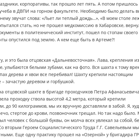
раздники, корпоративы, так прошло лет пять. А потом пришлось
 учеба в ДВПИ на горном факультете. Необходимо было делать 
нему звучат слова: «Льет ли теплый дождь…», «В моем столе ле
попытался стать, но не прошел медкомиссию в Хабаровске, верну
документы в политехнический институт, пошел по стопам своего 
чты опустился под землю. А кем еще быть в Артеме?!
ту, и это была отцовская «Дальневосточная». Лава, крепления и
, улыбаются белыми зубами, как на фото. Вся шахта к тому вр
апах дерева и хвои все перебивал! Шахту крепили настоящим
е – зачастую деревом и горбушкой.
на отцовской шахте в бригаде проходчиков Петра Афанасьевич
вела проходку ствола высотой 4,2 метра, который крепили
 до 90 килограммов, мы их вручную доставляли в забой. Я, ху
лечо, стертое до крови, позвоночник трещал. Но так надо было.
ыл человек с большой буквы, он молча всех увлекал за собой, б
 Со вторым Героем Социалистического Труда Г.Г. Савельевым м
тными. Еще одну практику прошел на «Озерной» у бригадира Г