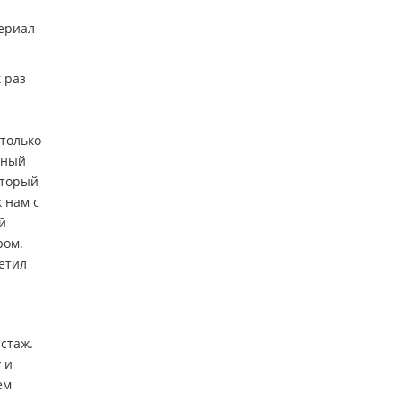
териал
 раз
 только
тный
оторый
к нам с
й
ром.
ретил
стаж.
 и
ем