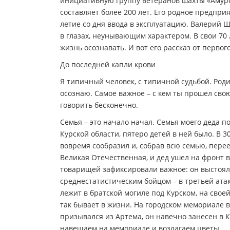
инициативную группу ветеранов шахты «Амурс
составляет более 200 лет. Его родное предприя
летие со дня ввода в эксплуатацию. Валерий Ш
в глазах, неунывающим характером. В свои 70 
жизнь осознавать. И вот его рассказ от первог
До последней капли крови
Я типичный человек, с типичной судьбой. Родил
осознаю. Самое важное – с кем ты прошел свою 
говорить бесконечно.
Семья – это начало начал. Семья моего деда 
Курской области, пятеро детей в ней было. В 
вовремя сообразил и, собрав всю семью, перее
Великая Отечественная, и дед ушел на фронт в
товарищей зафиксировали важное: он выстоял в
среднестатистическим бойцом – в третьей ата
лежит в братской могиле под Курском, на свое
так бывает в жизни. На городском мемориале в
призывался из Артема, он навечно занесен в 
навещаем на мемориале и возлагаем цветы.