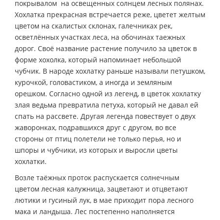
покрывалом на освещенных солнцем лесных полянах.
Хохлатка прекрасная встречается реже, цветет желтым
цветом на скалистых склонах, галечниках рек,
осветлённых участках леса, на обочинах таежных
дорог. Своё название растение получило за цветок в
форме хохолка, который напоминает небольшой
чубчик. В народе хохлатку раньше называли петушком,
курочкой, головастиком, а иногда и земляным
орешком. Согласно одной из легенд, в цветок хохлатку
злая ведьма превратила петуха, который не давал ей
спать на рассвете. Другая легенда повествует о двух
жаворонках, подравшихся друг с другом, во все
стороны от птиц полетели не только перья, но и
шпоры и чубчики, из которых и выросли цветы
хохлатки.
Возле таёжных проток распускается солнечным
цветом лесная калужница, зацветают и отцветают
лютики и гусиный лук, в мае приходит пора лесного
мака и ландыша. Лес постепенно наполняется