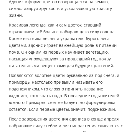
Адонис в форме цветов возвращается на землю,
символизируя хрупкость и ускользающую красоту
жизни.
Красивая легенда, как и сам цветок, ставший
отражением всё больше набирающего силу солнца.
Кроме вестника весны и украшателя бурого леса
цветами, адонис играет важнейшую роль в питании
почв. Он одним из первых начинает вегетацию,
насыщая «похудевшую» за прошедший год почву
питательными веществами для будущих растений.
Появляются золотые цветы буквально из-под снега, и
приморцы настолько привыкли называть его
подснежником, что сложно принять название
«адонис», хотя знать надо. В последние годы жителей
южного Приморья снег не балует, но формулировка
остаётся. Если первые цветы, значит, подснежники.
После завершения цветения адониса в конце апреля
набравшие силу стебли и листья растения сливаются с