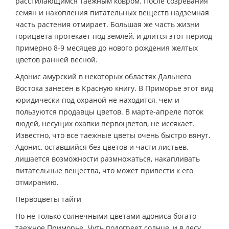
расстилающимся таёжным ковром. После созревания
семян и накопления питательных веществ надземная
часть растения отмирает. Большая же часть жизни
горицвета протекает под землей, и длится этот период
примерно 8-9 месяцев до нового рождения желтых
цветов ранней весной.
Адонис амурский в некоторых областях Дальнего
Востока занесен в Красную книгу. В Приморье этот вид
юридически под охраной не находится, чем и
пользуются продавцы цветов. В марте-апреле поток
людей, несущих охапки первоцветов, не иссякает.
Известно, что все таежные цветы очень быстро вянут.
Адонис, оставшийся без цветов и части листьев,
лишается возможности размножаться, накапливать
питательные вещества, что может привести к его
отмиранию.
Первоцветы тайги
Но не только солнечными цветами адониса богато
таежное Приморье. Чуть подогреет солнце, и в лесу,