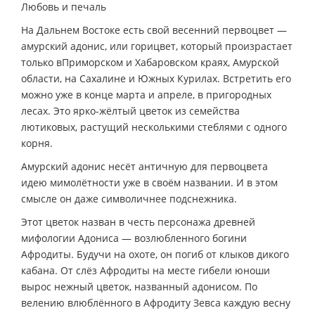
Любовь и печаль
На Дальнем Востоке есть свой весенний первоцвет —
амурский адонис, или горицвет, который произрастает
только вПриморском и Хабаровском краях, Амурской
области, на Сахалине и Южных Курилах. Встретить его
можно уже в конце марта и апреле, в пригородных
лесах. Это ярко-жёлтый цветок из семейства
лютиковых, растущий несколькими стеблями с одного
корня.
Амурский адонис несёт античную для первоцвета
идею мимолётности уже в своём названии. И в этом
смысле он даже символичнее подснежника.
Этот цветок назван в честь персонажа древней
мифологии Адониса — возлюбленного богини
Афродиты. Будучи на охоте, он погиб от клыков дикого
кабана. От слёз Афродиты на месте гибели юноши
вырос нежный цветок, названный адонисом. По
велению влюблённого в Афродиту Зевса каждую весну