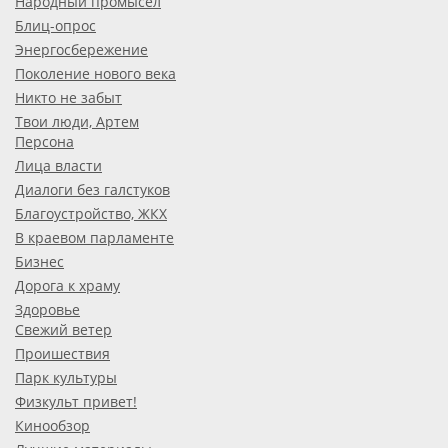
Народный промысел
Блиц-опрос
Энергосбережение
Поколение нового века
Никто не забыт
Твои люди, Артем
Персона
Лица власти
Диалоги без галстуков
Благоустройство, ЖКХ
В краевом парламенте
Бизнес
Дорога к храму
Здоровье
Свежий ветер
Проишествия
Парк культуры
Физкульт привет!
Кинообзор