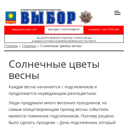
Toggl
navig
www.gazeta-vibor.com
основана 1 мая 1929 года
ВЫХОДИТ 2 РАЗА В НЕДЕЛЮ
Вы можете оформить подписку с любого месяца
в каждом почтовом отделении Артёмовского почтампта
Главная
»
Статьи
»
Солнечные цветы весны
Солнечные цветы
весны
Каждая весна начинается с подснежников и
продолжается неувядающим разноцветьем.
Люди придумали много весенних праздников, но
самым олицетворяющим приход весны событием
является появление подснежников. Поэтому решено
было сделать праздник – День подснежника, который