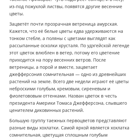
из-под пожухлой листвы, появятся другие весенние
цветы.
Зацветёт почти прозрачная ветреница амурская.
Кажется, что её белые цветы едва удерживаются на
тонком стебле, а поляны с цветами выглядят как
рассыпанные осколки хрусталя. По удэгейской легенде
этот цветок влюблен в ветер, потому его цветение
приходится на пору весенних ветров. После
ветреницы, а порой и вместе, зацветает
джефферсония сомнительная — одно из древнейших
растений на земле. Всего две недели играют её цветы
неброскими голубым, кремовым, сиреневым и
фиолетововым оттенками. Назван цветок в честь
президента Америки Томаса Джефферсона, слывшего
ценителем диковинных растений.
Большую группу таежных первоцветов представляют
разные виды хохлатки. Самой яркой является хохлатка
сомнительная, цветущая сплошным голубым