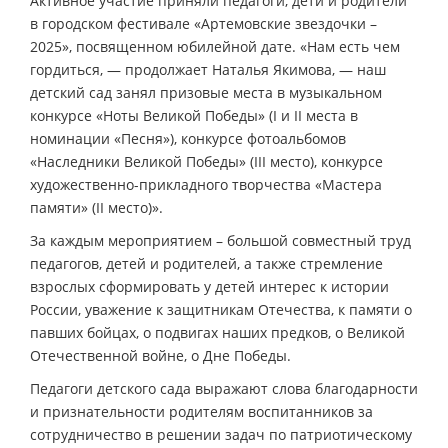
Активное участие приняли педагоги, дети и родители
в городском фестивале «Артемовские звездочки –
2025», посвященном юбилейной дате. «Нам есть чем
гордиться, — продолжает Наталья Якимова, — наш
детский сад занял призовые места в музыкальном
конкурсе «Ноты Великой Победы» (I и II места в
номинации «Песня»), конкурсе фотоальбомов
«Наследники Великой Победы» (III место), конкурсе
художественно-прикладного творчества «Мастера
памяти» (II место)».
За каждым мероприятием – большой совместный труд
педагогов, детей и родителей, а также стремление
взрослых сформировать у детей интерес к истории
России, уважение к защитникам Отечества, к памяти о
павших бойцах, о подвигах наших предков, о Великой
Отечественной войне, о Дне Победы.
Педагоги детского сада выражают слова благодарности
и признательности родителям воспитанников за
сотрудничество в решении задач по патриотическому