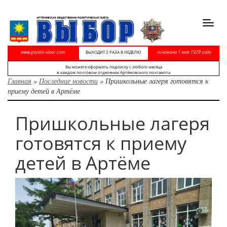
Toggl
navig
www.gazeta-vibor.com
основана 1 мая 1929 года
ВЫХОДИТ 2 РАЗА В НЕДЕЛЮ
Вы можете оформить подписку с любого месяца
в каждом почтовом отделении Артёмовского почтампта
Главная
»
Последние новости
»
Пришкольные лагеря готовятся к
приему детей в Артёме
Пришкольные лагеря
готовятся к приему
детей в Артёме