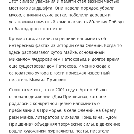
Этот символ уважения и памяти стал важной частью
местного ландшафта. Они навели порядок, убрали
мусор, спилили сухие ветки, побелили деревья и
установили памятный камень в честь 80-летия Победы
от благодарных потомков.
Кроме этого, активисты решили напомнить об
интересных фактах из истории села Олений. Когда-то
здесь располагался хутор Майхе, основанный
Михаилом Фёдоровичем Патюковым, и долгое время
еще существовал дом Патюкова. Именно сюда к
основателю хутора в гости приезжал известный
писатель Михаил Пришвин.
Стоит отметить, что в 2001 году в Артеме было
основано движение «Дом Пришвина», которое
родилось с конкретной целью напомнить о
пребывании в Приморье, в селе Олений, на берегу
реки Майхэ, литератора Михаила Пришвина. «Дом
Пришвина» объединял творческие силы, в движение
вошли художники, журналисты, поэты, писатели