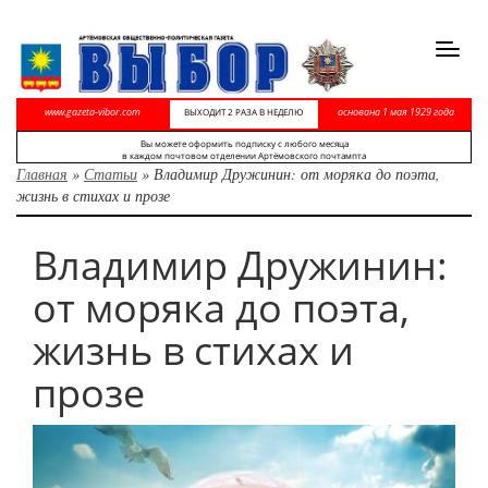
Toggl
navig
www.gazeta-vibor.com
основана 1 мая 1929 года
ВЫХОДИТ 2 РАЗА В НЕДЕЛЮ
Вы можете оформить подписку с любого месяца
в каждом почтовом отделении Артёмовского почтампта
Главная
»
Статьи
»
Владимир Дружинин: от моряка до поэта,
жизнь в стихах и прозе
Владимир Дружинин:
от моряка до поэта,
жизнь в стихах и
прозе