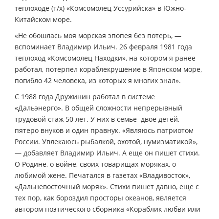
теплоходе (т/х) «Комсомолец Уссурийска» в Южно-
Китайском море.
«Не обошлась моя морская эпопея без потерь, —
вспоминает Владимир Ильич. 26 февраля 1981 года
теплоход «Комсомолец Находки», на котором я ранее
работал, потерпел кораблекрушение в Японском море,
погибло 42 человека, из которых я многих знал».
С 1988 года Дружинин работал в системе
«Дальэнерго». В общей сложности непрерывный
трудовой стаж 50 лет. У них в семье двое детей,
пятеро внуков и один правнук. «Являюсь патриотом
России. Увлекаюсь рыбалкой, охотой, нумизматикой»,
— добавляет Владимир Ильич. А еще он пишет стихи.
О Родине, о войне, своих товарищах-моряках, о
любимой жене. Печатался в газетах «Владивосток»,
«Дальневосточный моряк». Стихи пишет давно, еще с
тех пор, как бороздил просторы океанов, является
автором поэтического сборника «Кораблик любви или