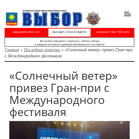
Toggl
navig
www.gazeta-vibor.com
основана 1 мая 1929 года
ВЫХОДИТ 2 РАЗА В НЕДЕЛЮ
Вы можете оформить подписку с любого месяца
в каждом почтовом отделении Артёмовского почтампта
Главная
»
Последние новости
»
«Солнечный ветер» привез Гран-при
с Международного фестиваля
«Солнечный ветер»
привез Гран-при с
Международного
фестиваля