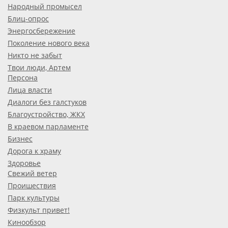
Народный промысел
Блиц-опрос
Энергосбережение
Поколение нового века
Никто не забыт
Твои люди, Артем
Персона
Лица власти
Диалоги без галстуков
Благоустройство, ЖКХ
В краевом парламенте
Бизнес
Дорога к храму
Здоровье
Свежий ветер
Проишествия
Парк культуры
Физкульт привет!
Кинообзор