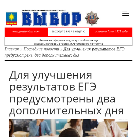
Toggl
navig
www.gazeta-vibor.com
основана 1 мая 1929 года
ВЫХОДИТ 2 РАЗА В НЕДЕЛЮ
Вы можете оформить подписку с любого месяца
в каждом почтовом отделении Артёмовского почтампта
Главная
»
Последние новости
»
Для улучшения результатов ЕГЭ
предусмотрены два дополнительных дня
Для улучшения
результатов ЕГЭ
предусмотрены два
дополнительных дня