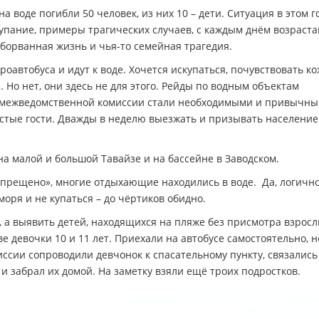
 воде погибли 50 человек, из них 10 – дети. Ситуация в этом г
купание, примеры трагических случаев, с каждым днём возрас
оборванная жизнь и чья-то семейная трагедия.
роавтобуса и идут к воде. Хочется искупаться, почувствовать к
о нет, они здесь не для этого. Рейды по водным объектам
ой межведомственной комиссии стали необходимыми и привычны
астые гости. Дважды в неделю выезжать и призывать население
на малой и большой Тавайзе и на бассейне в Заводском.
прещено», многие отдыхающие находились в воде. Да, логично
моря и не купаться – до чёртиков обидно.
 а выявить детей, находящихся на пляже без присмотра взросл
е девочки 10 и 11 лет. Приехали на автобусе самостоятельно, н
иссии сопроводили девчонок к спасательному пункту, связались
 и забрал их домой. На заметку взяли ещё троих подростков.