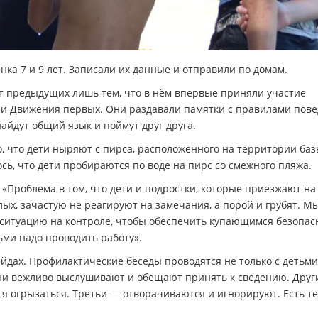
нка 7 и 9 лет. Записали их данные и отправили по домам.
т предыдущих лишь тем, что в нём впервые приняли участие
 и Движения первых. Они раздавали памятки с правилами пов
 найдут общий язык и поймут друг друга.
, что дети ныряют с пирса, расположенного на территории ба
сь, что дети пробираются по воде на пирс со смежного пляжа.
 «Проблема в том, что дети и подростки, которые приезжают на
х, зачастую не реагируют на замечания, а порой и грубят. М
 ситуацию на контроле, чтобы обеспечить купающимся безопасн
ьми надо проводить работу».
ейдах. Профилактические беседы проводятся не только с детьми,
ни вежливо выслушивают и обещают принять к сведению. Друг
огрызаться. Третьи — отворачиваются и игнорируют. Есть те,