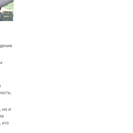
едения
зы
ы
ость,
 но и
ие
 кто