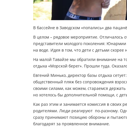
В бассейне в Заводском «попались» два пацанё
В целом – рядовое мероприятие. Отличалось о
представители молодого поколения: Юнармии
на воде. Идея в том, что дети с детьми скорее
На малой Тавайзе мы обратили внимание на то
отдыха «Морской берег». Прошли туда. Оказало
Евгений Минько, директор базы отдыха сетует:
общественный пляж без сопровождения взрослы
своими силами, как можем, стараемся держать
но хотелось бы дополнительной помощи, с дет
Как раз этим и занимается комиссия в своих р
родителями. Люди реагируют по-разному. Од
сразу принимают позицию обороны и пытаются 
благодарят за проявленное внимание.