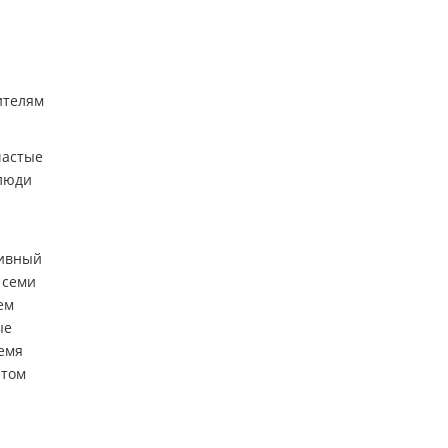
ителям
частые
 люди
тивный
 семи
ем
ые
ремя
этом