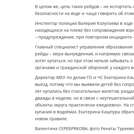
В целом же, цель таких рейдов – не испортит
безопасности на воде и чаще говорить об этом
Инспектор полиции Валерия Колупаева в ходе
находящихся на пляже без сопровождения взро
– предупреждение, при повторном инциденте 
Главный специалист управления образования 
рейды – мера вынужденная, и напрямую связана
хотят купаться, но при этом нельзя забывать 
органами и гражданской обороной, у каждого 
Директор МКУ по делам ГО и ЧС Екатерина Ка
выезд, потому что мы выявили детей без сопр
лет купались без спасательных жилетов, разд
дважды в неделю, но в связи с неутешительно
объекты округа практически ежедневно». На с
купания в водоёмах, Екатерина Кашпура обрати
новом правиле.
Валентина СЕРЕБРЯКОВА, фото Ренаты Туреево