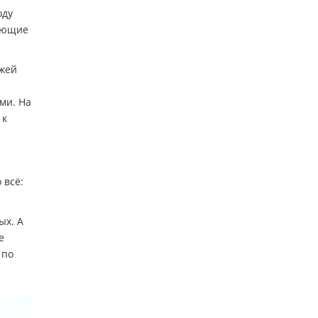
оду
тающие
ожей
ми. На
 к
 всё:
ых. А
е
 по