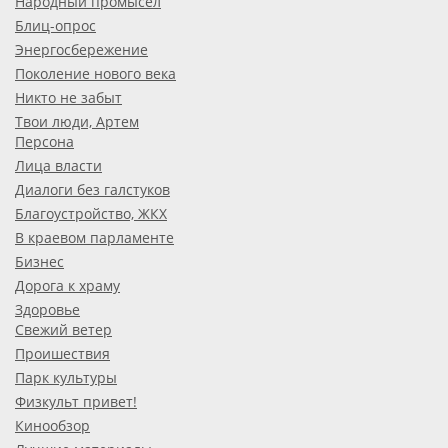
Народный промысел
Блиц-опрос
Энергосбережение
Поколение нового века
Никто не забыт
Твои люди, Артем
Персона
Лица власти
Диалоги без галстуков
Благоустройство, ЖКХ
В краевом парламенте
Бизнес
Дорога к храму
Здоровье
Свежий ветер
Проишествия
Парк культуры
Физкульт привет!
Кинообзор